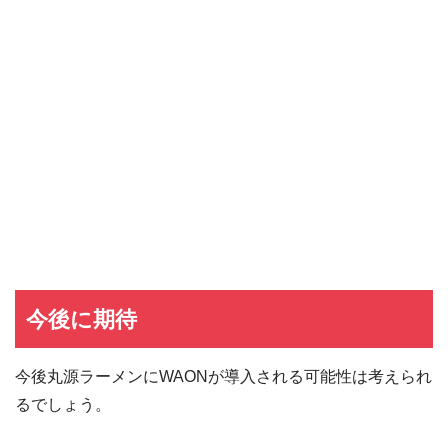
dカード GOLD
dカード GOLDの入会キャンペーン
dカード
dカード入会キャンペーン
イオンカード
イオンカードの入会キャンペーン
JCB CARD W
JCB CARD Wの入会キャンペーン
東急カード
東急カードの入会キャンペーン
ヤフーカード
ヤフーカードの入会特典
PayPayカード
PayPayカードの即日発行
7,000ポイント新規入会&利用キャンペーン
楽天カード
8,000ポイント新規入会&利用キャンペーン
5,000ポイント新規入会&利用キャンペーン
今後に期待
今後丸源ラーメンにWAONが導入される可能性は考えられ
るでしょう。