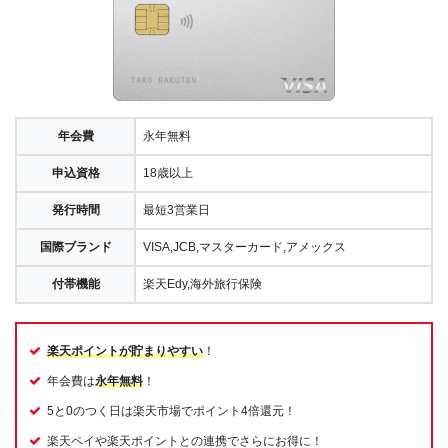
年会費
永年無料
申込資格
18歳以上
発行時間
最短3営業日
国際ブランド
VISA,JCB,マスターカード,アメックス
付帯機能
楽天Edy,海外旅行保険
楽天ポイントが貯まりやすい
！
年会費は
永年無料
！
5と0のつく日は楽天市場でポイント4倍還元！
楽天ペイや楽天ポイントとの連携でさらにお得に！