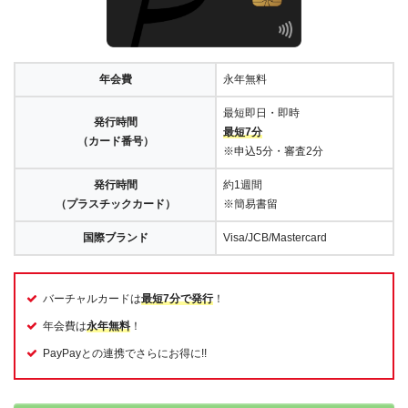
年会費
永年無料
最短即日・即時
発行時間
最短7分
（カード番号）
※申込5分・審査2分
発行時間
約1週間
（プラスチックカード）
※簡易書留
国際ブランド
Visa/JCB/Mastercard
バーチャルカードは
最短7分で発行
！
年会費は
永年無料
！
PayPayとの連携でさらにお得に!!