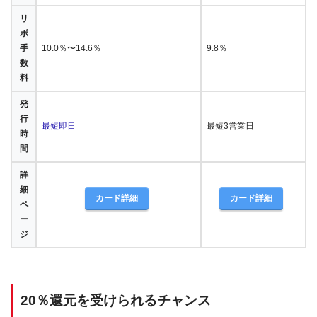
リ
ボ
手
10.0％〜14.6％
9.8％
数
料
発
行
最短即日
最短3営業日
時
間
詳
細
カード詳細
カード詳細
ペ
ー
ジ
20％還元を受けられるチャンス