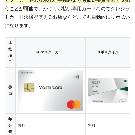
ヤフーカードのリボ払い手数料よりも低い実質年率で支払
うことが可能
で、かつリボ払い専用カードなのでクレジッ
トカード決済が使えるお店ならどこでも自動的にリボ払い
になります。
比
較
ACマスターカード
リボスタイル
項
目
券
面
年
会
無料
無料
費