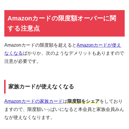
全国にある自動契約機（
むじんくん
）の営業は基本9:00～21:00（年末年始は
除き年中無休）
Amazonカードの限度額オーバーに関
ショッピングリボの手数料率"10.0％～14.6％"（実質年率）は業界最安水準
海外ATMの取扱手数料無料＆当日返済で外貨両替が実質無料!!
する注意点
契約日の翌日から30日間は金利0円でキャッシング利用可能
三菱ＵＦＪフィナンシャル・グループの信頼と実績
Amazonカードの限度額を超えると
Amazonカードが使え
安定した収入と返済能力を有する方でパート・アルバイトをしていれば学
なくなる
ばかりか、次のようなデメリットもありますので
生・主婦でも申し込みOK!!
注意が必要です。
家族カードが使えなくなる
Amazonカードの家族カード
は
限度額をシェア
をしており
ますので、限度額いっぱいになると本会員と家族会員みん
なが使えなくなります。