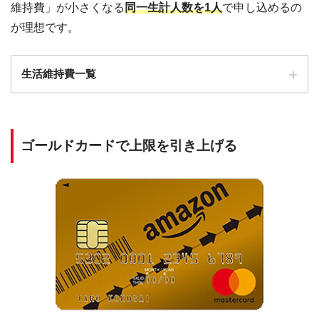
維持費」が小さくなる
同一生計人数を1人
で申し込めるの
が理想です。
生活維持費一覧
収入・生計を同一とする方の人数（ご本人・別居者も含む）
居住形態
1人
2人
3人
4人
ゴールドカードで上限を引き上げる
持家かつ住宅
ローン無
または
90万円
136万円
169万円
200万円
持家無かつ賃
貸負担無
持家かつ住宅
ローン有
または
116万円
177万円
209万円
240万円
持家無かつ賃
貸負担有