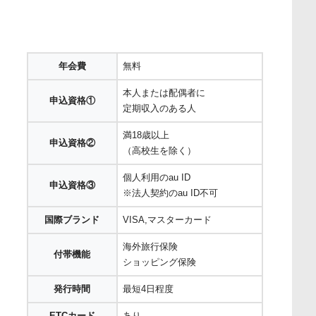
年会費
無料
本人または配偶者に
申込資格①
定期収入のある人
満18歳以上
申込資格②
（高校生を除く）
個人利用のau ID
申込資格③
※法人契約のau ID不可
国際ブランド
VISA,マスターカード
海外旅行保険
付帯機能
ショッピング保険
発行時間
最短4日程度
ETCカード
あり