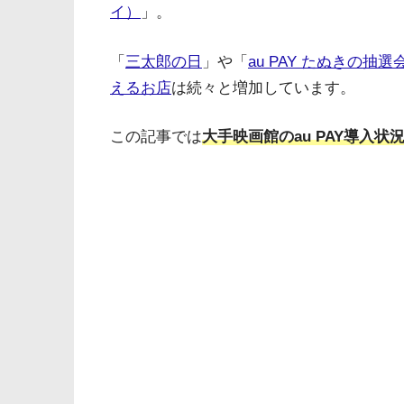
イ）
」。
「
三太郎の日
」や「
au PAY たぬきの抽選
えるお店
は続々と増加しています。
この記事では
大手映画館のau PAY導入状