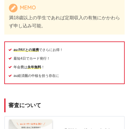
MEMO
満18歳以上の学生であれば定期収入の有無にかかわら
ず申し込み可能。
au PAYとの連携
でさらにお得！
最短4日でカード発行！
年会費は
永年無料
！
au経済圏の中核を担う存在に
審査について