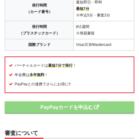
最短即日・即時
発行時間
最短7分
（カード番号）
※申込5分・審査2分
発行時間
約1週間
（プラスチックカード）
※簡易書留
国際ブランド
Visa/JCB/Mastercard
バーチャルカードは
最短7分で発行
！
年会費は
永年無料
！
PayPayとの連携でさらにお得に!!
PayPayカードを申込む
審査について