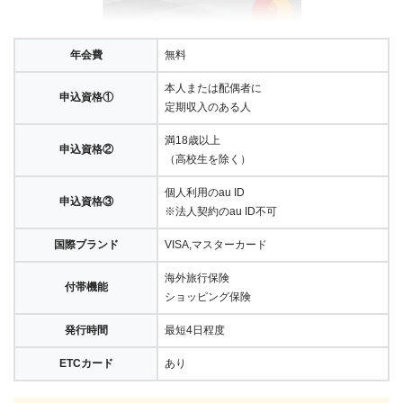
年会費
無料
本人または配偶者に
申込資格①
定期収入のある人
満18歳以上
申込資格②
（高校生を除く）
個人利用のau ID
申込資格③
※法人契約のau ID不可
国際ブランド
VISA,マスターカード
海外旅行保険
付帯機能
ショッピング保険
発行時間
最短4日程度
ETCカード
あり