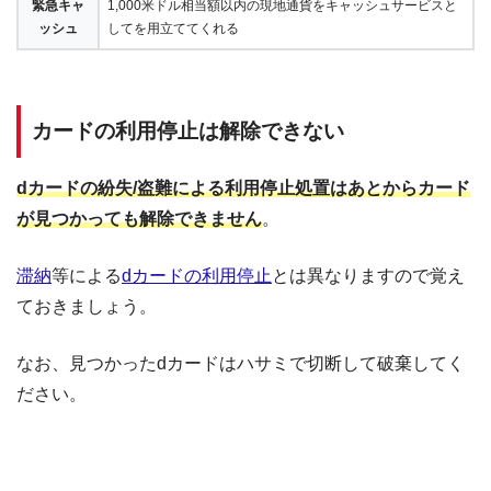
緊急キャ
1,000米ドル相当額以内の現地通貨をキャッシュサービスと
ハンガリー
00-800-12121212
ッシュ
してを用立ててくれる
フィンランド
990-800-12121212
フランス
00-800-12121212
カードの利用停止は解除できない
ベルギー
00-800-12121212
ポルトガル
00-800-12121212
dカードの紛失/盗難による利用停止処置はあとからカード
モナコ
0800-90-9604
が見つかっても解除できません
。
ルクセンブルク
00-800-12121212
滞納
等による
dカードの利用停止
とは異なりますので覚え
中国（主要都市）
00-800-12121212
ておきましょう。
インドネシア（※）
001-803-81-2058
なお、見つかったdカードはハサミで切断して破棄してく
韓国（※）
001-800-12121212
ださい。
シンガポール
001-800-12121212
タイ（※）
001-800-12121212
台湾
00-800-12121212