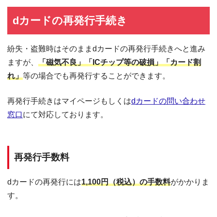
グアム
1-888-281-7787
dカードの再発行手続き
サイパン
1-866-666-5120
紛失・盗難時はそのままdカードの再発行手続きへと進み
トルコ
00-800-8191-0002
ますが、
「磁気不良」「ICチップ等の破損」「カード割
ニュージーランド
00-800-12121212
れ」
等の場合でも再発行することができます。
バーレーン
80000-125
再発行手続きはマイページもしくは
dカードの問い合わせ
バミューダ
1-800-623-0276
窓口
にて対応しております。
南アフリカ
0800-99-4603
再発行手数料
dカードの再発行には
1,100円（税込）の手数料
がかかりま
す。