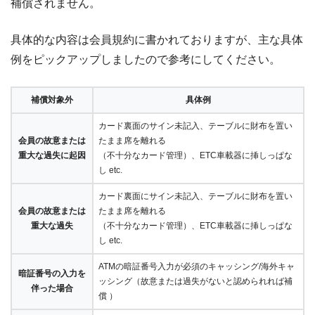
補償されません。
具体的な内容は会員規約に書かれておりますが、主な具体
例をピックアップしましたので参考にしてください。
補償対象外
具体例
カード裏面のサイン未記入、テーブルに財布を置い
会員の故意または
たまま席を離れる
重大な過失に起因
（不十分なカード管理）、ETC車載器に挿しっぱな
し etc.
カード裏面にサイン未記入、テーブルに財布を置い
会員の故意または
たまま席を離れる
重大な過失
（不十分なカード管理）、ETC車載器に挿しっぱな
し etc.
ATMの暗証番号入力が必須のキャッシング/海外キャ
暗証番号の入力を
ッシング（故意または過失がないと認められれば補
伴った場合
償 ）