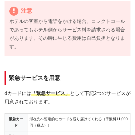
アイルランド
00-800-12121212
注意
イギリス
00-800-12121212
ホテルの客室から電話をかける場合、コレクトコール
イスラエル
014-800-12121212
であってもホテル側からサービス料を請求される場合
イタリア
00-800-12121212
があります。その時に生じる費用は自己負担となりま
す。
オーストリア
00-800-12121212
オランダ
00-800-12121212
ギリシャ
00-800-81-13-0002
緊急サービスを用意
スイス
00-800-12121212
スウェーデン
00-800-12121212
dカードには
「緊急サービス」
として下記2つのサービスが
スペイン
00-800-12121212
用意されております。
デンマーク
00-800-12121212
緊急カー
滞在先へ暫定的なカードを送り届けてくれる（手数料11,000
ドイツ
00-800-12121212
ド
円（税込））
ノルウェー
00-800-12121212