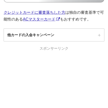
クレジットカードに審査落ちした方
は独自の審査基準で可
能性のある
ACマスターカード
もおすすめです。
他カードの入会キャンペーン
ローソンPonta
スポンサーリンク
ローソンPontaプラスの入会キャンペーン
プラス
エポスカード
エポスカードの入会キャンペーン
三菱UFJカード
三菱UFJカードの入会キャンペーン
au PAYカード
au PAYカードの入会キャンペーン
三井住友カード
三井住友カードの入会キャンペーン
VIASOカード
VIASOカードの入会キャンペーン
dカード GOLD
dカード GOLDの入会キャンペーン