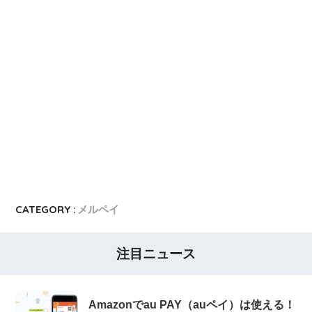
dカード
dカード入会キャンペーン
イオンカード
イオンカードの入会キャンペーン
JCB CARD W
JCB CARD Wの入会キャンペーン
東急カード
東急カードの入会キャンペーン
ヤフーカード
ヤフーカードの入会特典
PayPayカード
PayPayカードの即日発行
7,000ポイント新規入会&利用キャンペーン
楽天カード
8,000ポイント新規入会&利用キャンペーン
5,000ポイント新規入会&利用キャンペーン
CATEGORY :
メルペイ
注目ニュース
Amazonでau PAY（auペイ）は使える！