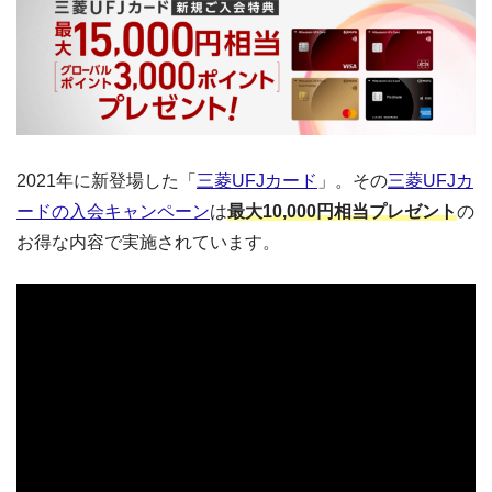
2021年に新登場した「
三菱UFJカード
」。その
三菱UFJカ
ードの入会キャンペーン
は
最大10,000円相当プレゼント
の
お得な内容で実施されています。