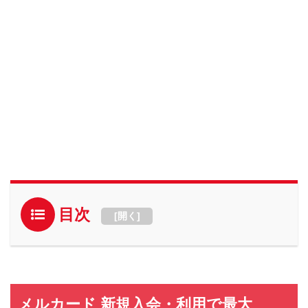
目次
[
開く
]
メルカード 新規入会・利用で最大