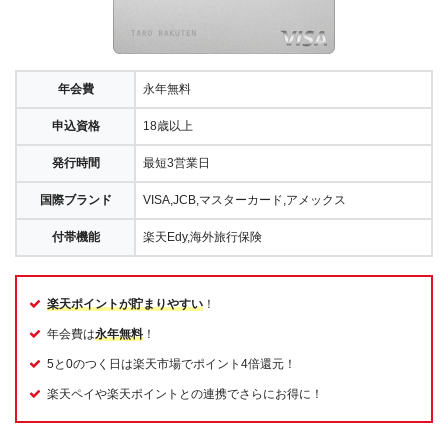
年会費
永年無料
申込資格
18歳以上
発行時間
最短3営業日
国際ブランド
VISA,JCB,マスターカード,アメックス
付帯機能
楽天Edy,海外旅行保険
楽天ポイントが貯まりやすい
！
年会費は
永年無料
！
5と0のつく日は楽天市場でポイント4倍還元！
楽天ペイや楽天ポイントとの連携でさらにお得に！