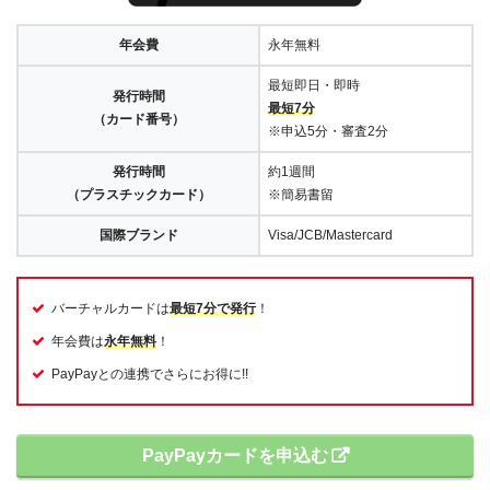
年会費
永年無料
最短即日・即時
発行時間
最短7分
（カード番号）
※申込5分・審査2分
発行時間
約1週間
（プラスチックカード）
※簡易書留
国際ブランド
Visa/JCB/Mastercard
バーチャルカードは
最短7分で発行
！
年会費は
永年無料
！
PayPayとの連携でさらにお得に!!
PayPayカードを申込む