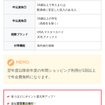
18歳以上で本人または
申込資格①
配偶者に安定した収入のある人
18歳以上の学生
申込資格②
（高校生を除く）
VISA,マスターカード
国際ブランド
JCB,アメックス
付帯機能
海外旅行保険
MEMO
翌年度以降前年度の年間ショッピング利用が1回以上
で年会費無料になります。
使うほどにポイント還元率アップ！
最短
翌営業日発行
！