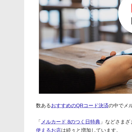
数ある
おすすめのQRコード決済
の中でメ
「
メルカード 8のつく日特典
」などさまざ
使えるお店
は続々と増加しています。