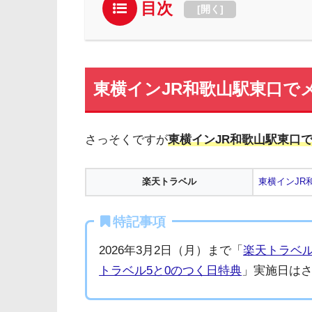
目次
[
開く
]
東横インJR和歌山駅東口で
さっそくですが
東横インJR和歌山駅東口
楽天トラベル
東横インJR
特記事項
2026年3月2日（月）まで「
楽天トラベ
トラベル5と0のつく日特典
」実施日は