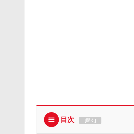
目次
[
開く
]