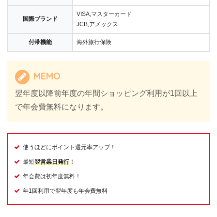
VISA,マスターカード
国際ブランド
JCB,アメックス
付帯機能
海外旅行保険
MEMO
翌年度以降前年度の年間ショッピング利用が1回以上
で年会費無料になります。
使うほどにポイント還元率アップ！
最短
翌営業日発行
！
年会費は初年度無料！
年1回利用で翌年度も年会費無料