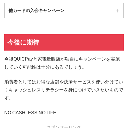
他カードの入会キャンペーン
ローソンPonta
ローソンPontaプラスの入会キャンペーン
プラス
エポスカード
エポスカードの入会キャンペーン
今後に期待
三菱UFJカード
三菱UFJカードの入会キャンペーン
今後QUICPayと家電量販店が独自にキャンペーンを実施
au PAYカード
au PAYカードの入会キャンペーン
していく可能性は十分にあるでしょう。
三井住友カード
三井住友カードの入会キャンペーン
VIASOカード
VIASOカードの入会キャンペーン
消費者としてはお得な店舗や決済サービスを使い分けてい
dカード GOLD
dカード GOLDの入会キャンペーン
くキャッシュレスリテラシーを身につけていきたいもので
す。
dカード
dカード入会キャンペーン
イオンカード
イオンカードの入会キャンペーン
NO CASHLESS NO LIFE
JCB CARD W
JCB CARD Wの入会キャンペーン
スポンサーリンク