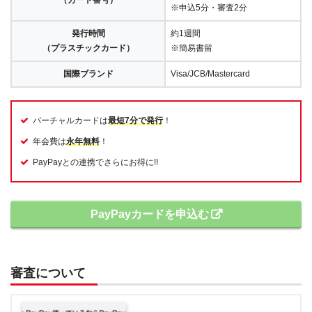
（カード番号）
※申込5分・審査2分
発行時間
約1週間
（プラスチックカード）
※簡易書留
国際ブランド
Visa/JCB/Mastercard
バーチャルカードは
最短7分で発行
！
年会費は
永年無料
！
PayPayとの連携でさらにお得に!!
PayPayカードを申込む
審査について