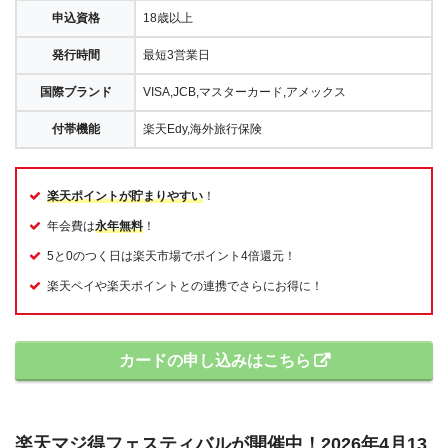
申込資格
18歳以上
発行時間
最短3営業日
国際ブランド
VISA,JCB,マスターカード,アメックス
付帯機能
楽天Edy,海外旅行保険
楽天ポイントが貯まりやすい
！
年会費は
永年無料
！
5と0のつく日は楽天市場でポイント4倍還元！
楽天ペイや楽天ポイントとの連携でさらにお得に！
カードの申し込みはこちら
楽天マジ得フェスティバルが開催中！2026年4月13