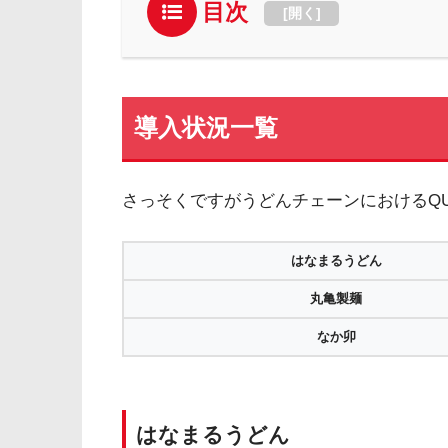
目次
[
開く
]
導入状況一覧
さっそくですがうどんチェーンにおけるQU
はなまるうどん
丸亀製麺
なか卯
はなまるうどん