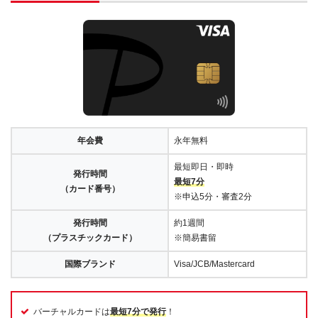
年会費
永年無料
最短即日・即時
発行時間
最短7分
（カード番号）
※申込5分・審査2分
発行時間
約1週間
（プラスチックカード）
※簡易書留
国際ブランド
Visa/JCB/Mastercard
バーチャルカードは
最短7分で発行
！