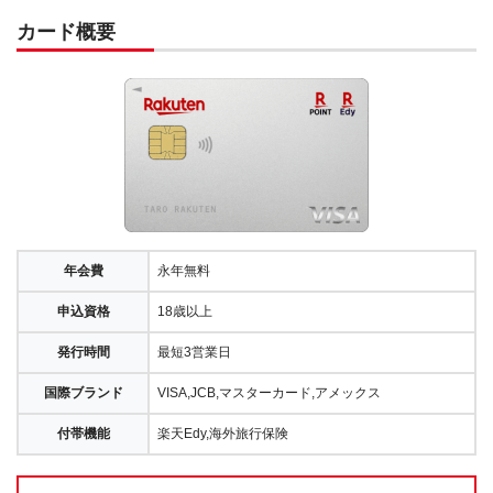
カード概要
年会費
永年無料
申込資格
18歳以上
発行時間
最短3営業日
国際ブランド
VISA,JCB,マスターカード,アメックス
付帯機能
楽天Edy,海外旅行保険