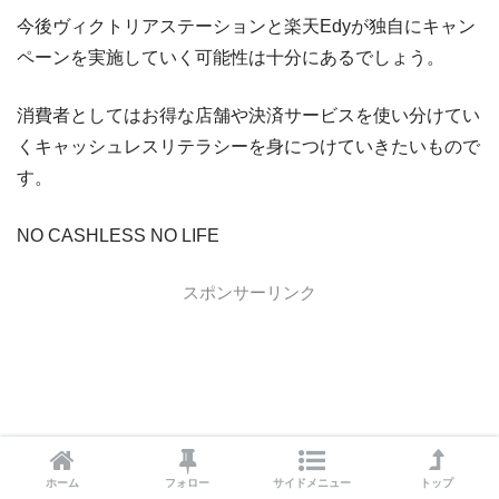
今後ヴィクトリアステーションと楽天Edyが独自にキャン
au PAYカード
au PAYカードの入会キャンペーン
ペーンを実施していく可能性は十分にあるでしょう。
三井住友カード
三井住友カードの入会キャンペーン
VIASOカード
VIASOカードの入会キャンペーン
消費者としてはお得な店舗や決済サービスを使い分けてい
dカード GOLD
dカード GOLDの入会キャンペーン
くキャッシュレスリテラシーを身につけていきたいもので
す。
dカード
dカード入会キャンペーン
イオンカード
イオンカードの入会キャンペーン
NO CASHLESS NO LIFE
JCB CARD W
JCB CARD Wの入会キャンペーン
スポンサーリンク
東急カード
東急カードの入会キャンペーン
ヤフーカード
ヤフーカードの入会特典
PayPayカード
PayPayカードの即日発行
7,000ポイント新規入会&利用キャンペーン
楽天カード
8,000ポイント新規入会&利用キャンペーン
5,000ポイント新規入会&利用キャンペーン
ホーム
フォロー
サイドメニュー
トップ