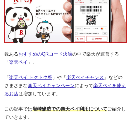
数ある
おすすめのQRコード決済
の中で楽天が運営する
「
楽天ペイ
」。
「
楽天ペイ トクトク祭
」や「
楽天ペイチャンス
」などの
さまざまな
楽天ペイキャンペーン
によって
楽天ペイを使え
るお店
は増加しています。
この記事では
岩崎醸造での楽天ペイ利用について
ご紹介し
ていきます。