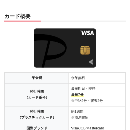
カード概要
年会費
永年無料
最短即日・即時
発行時間
最短7分
（カード番号）
※申込5分・審査2分
発行時間
約1週間
（プラスチックカード）
※簡易書留
国際ブランド
Visa/JCB/Mastercard