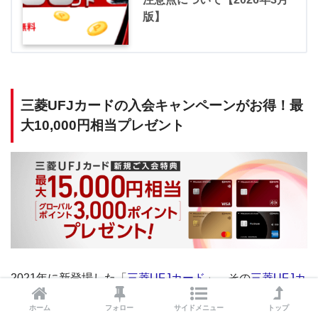
版】
三菱UFJカードの入会キャンペーンがお得！最
大10,000円相当プレゼント
2021年に新登場した「
三菱UFJカード
」。その
三菱UFJカ
ードの入会キャンペーン
は
最大10,000円相当プレゼント
の
ホーム
フォロー
サイドメニュー
トップ
お得な内容で実施されています。