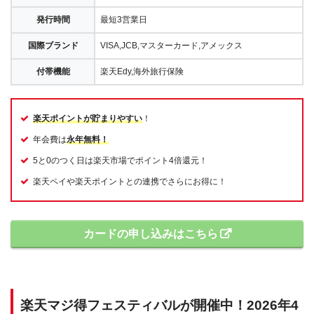
発行時間
最短3営業日
国際ブランド
VISA,JCB,マスターカード,アメックス
付帯機能
楽天Edy,海外旅行保険
楽天ポイントが貯まりやすい
！
年会費は
永年無料！
5と0のつく日は楽天市場でポイント4倍還元！
楽天ペイや楽天ポイントとの連携でさらにお得に！
カードの申し込みはこちら
楽天マジ得フェスティバルが開催中！2026年4