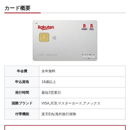
カード概要
年会費
永年無料
申込資格
18歳以上
発行時間
最短3営業日
国際ブランド
VISA,JCB,マスターカード,アメックス
付帯機能
楽天Edy,海外旅行保険