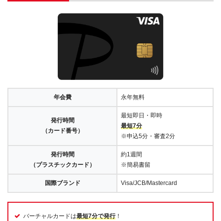
年会費
永年無料
最短即日・即時
発行時間
最短7分
（カード番号）
※申込5分・審査2分
発行時間
約1週間
（プラスチックカード）
※簡易書留
国際ブランド
Visa/JCB/Mastercard
バーチャルカードは
最短7分で発行
！