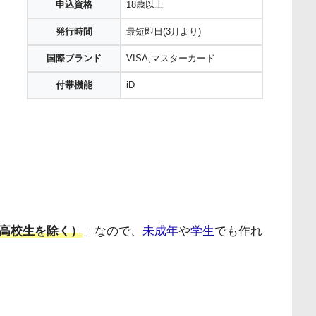
申込資格
18歳以上
発行時間
最短即日(3月より)
国際ブランド
VISA,マスターカード
付帯機能
iD
（高校生を除く）
」なので、
未成年
や
学生
でも作れ