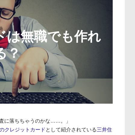
ドは無職でも作れ
る？
査に落ちちゃうのかな……。」
のクレジットカード
として紹介されている
三井住