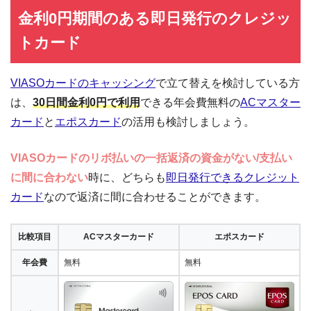
金利0円期間のある即日発行のクレジッ
トカード
VIASOカードのキャッシング
で立て替えを検討している方
は、
30日間金利0円で利用
できる年会費無料の
ACマスター
カード
と
エポスカード
の活用も検討しましょう。
VIASOカードのリボ払いの一括返済の資金がない/支払い
に間に合わない
時に、どちらも
即日発行できるクレジット
カード
なので返済に間に合わせることができます。
比較項目
ACマスターカード
エポスカード
年会費
無料
無料