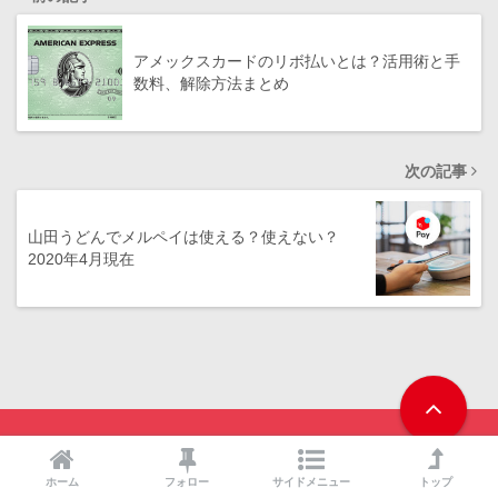
アメックスカードのリボ払いとは？活用術と手
数料、解除方法まとめ
次の記事
山田うどんでメルペイは使える？使えない？
2020年4月現在
おすすめのQRコード決済
ホーム
フォロー
サイドメニュー
トップ