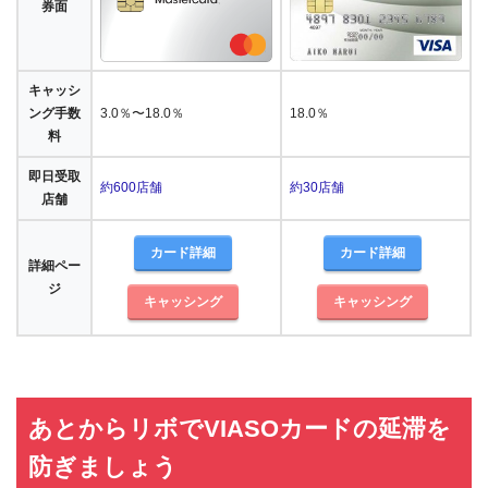
券面
キャッシ
ング手数
3.0％〜18.0％
18.0％
料
即日受取
約600店舗
約30店舗
店舗
カード詳細
カード詳細
詳細ペー
ジ
キャッシング
キャッシング
あとからリボでVIASOカードの延滞を
防ぎましょう