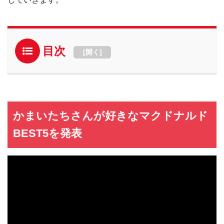
目次
[
開く
]
かまいたちさんが好きなマクドナルド
BEST5を発表