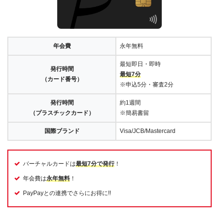
年会費
永年無料
最短即日・即時
発行時間
最短7分
（カード番号）
※申込5分・審査2分
発行時間
約1週間
（プラスチックカード）
※簡易書留
国際ブランド
Visa/JCB/Mastercard
バーチャルカードは
最短7分で発行
！
年会費は
永年無料
！
PayPayとの連携でさらにお得に!!