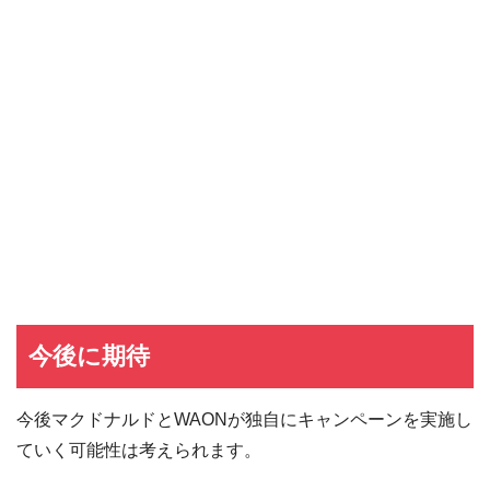
dカード GOLD
dカード GOLDの入会キャンペーン
dカード
dカード入会キャンペーン
イオンカード
イオンカードの入会キャンペーン
JCB CARD W
JCB CARD Wの入会キャンペーン
東急カード
東急カードの入会キャンペーン
ヤフーカード
ヤフーカードの入会特典
PayPayカード
PayPayカードの即日発行
7,000ポイント新規入会&利用キャンペーン
楽天カード
8,000ポイント新規入会&利用キャンペーン
5,000ポイント新規入会&利用キャンペーン
今後に期待
今後マクドナルドとWAONが独自にキャンペーンを実施し
ていく可能性は考えられます。