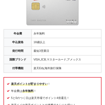
年会費
永年無料
申込資格
18歳以上
発行時間
最短3営業日
国際ブランド
VISA,JCB,マスターカード,アメックス
付帯機能
楽天Edy,海外旅行保険
楽天ポイントが貯まりやすい
！
年会費は
永年無料
！
5と0のつく日は楽天市場でポイント4倍還元！
楽天ペイや楽天ポイントとの連携でさらにお得に！