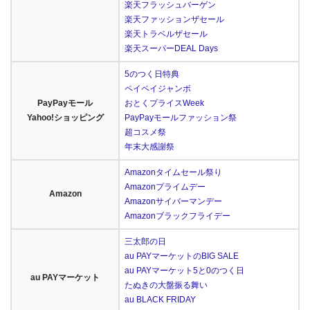
楽天フラッシュバーゲン
楽天ファッションザセール
楽天トラベルザセール
楽天スーパーDEAL Days
5のつく日特典
ペイペイジャンボ
PayPayモール
おとくプライスWeek
Yahoo!ショッピング
PayPayモールファッション祭
超コスメ祭
年末大感謝祭
Amazonタイムセール祭り
Amazonプライムデー
Amazon
Amazonサイバーマンデー
Amazonブラックフライデー
三太郎の日
au PAYマーケットのBIG SALE
au PAYマーケット5と0のつく日
au PAYマーケット
たぬきの大盤振る舞い
au BLACK FRIDAY