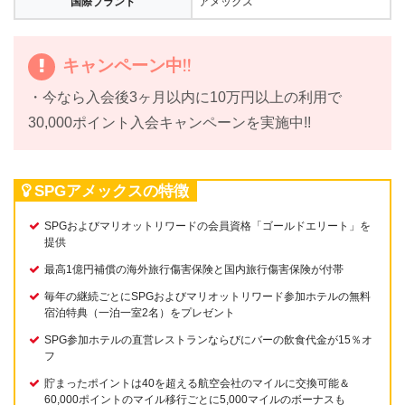
国際ブランド
アメックス
キャンペーン中!!
・今なら入会後3ヶ月以内に10万円以上の利用で
30,000ポイント入会キャンペーンを実施中!!
SPGアメックスの特徴
SPGおよびマリオットリワードの会員資格「ゴールドエリート」を
提供
最高1億円補償の海外旅行傷害保険と国内旅行傷害保険が付帯
毎年の継続ごとにSPGおよびマリオットリワード参加ホテルの無料
宿泊特典（一泊一室2名）をプレゼント
SPG参加ホテルの直営レストランならびにバーの飲食代金が15％オ
フ
貯まったポイントは40を超える航空会社のマイルに交換可能＆
60,000ポイントのマイル移行ごとに5,000マイルのボーナスも