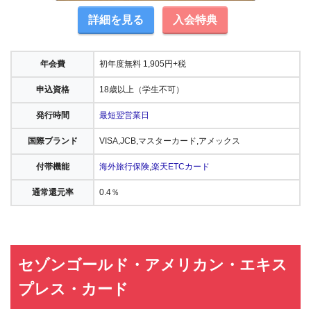
詳細を見る
入会特典
年会費
初年度無料 1,905円+税
申込資格
18歳以上（学生不可）
発行時間
最短翌営業日
国際ブランド
VISA,JCB,マスターカード,アメックス
付帯機能
海外旅行保険
,
楽天ETCカード
通常還元率
0.4％
セゾンゴールド・アメリカン・エキス
プレス・カード