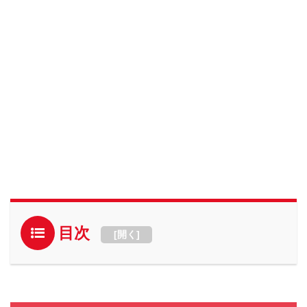
目次
[
開く
]