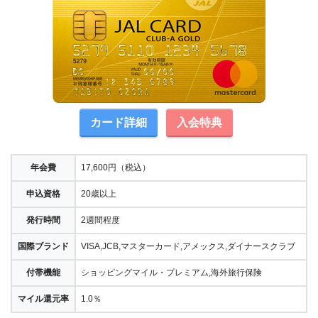
カード詳細
入会特典
年会費
17,600円（税込）
申込資格
20歳以上
発行時間
2週間程度
国際ブランド
VISA,JCB,マスターカード,アメックス,ダイナースクラブ
付帯機能
ショッピングマイル・プレミアム,海外旅行保険
マイル還元率
1.0％