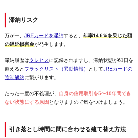
滞納リスク
万が一、
JREカードを滞納
すると、
年率14.6％を乗じた額
の遅延損害金
が発生します。
滞納履歴は
クレヒス
に記録されますし、滞納状態が61日を
超えると
ブラックリスト（異動情報）
として
JREカードの
強制解約
に繋がります。
たった一度の不義理が、
自身の信用取引を5〜10年間でき
ない状態にする原因
となりますので気をつけましょう。
引き落とし時間に間に合わせる建て替え方法