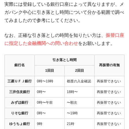
実際には登録している銀行口座によって異なりますが、メ
ガバンク中心に引き落とし時間について分かる範囲で調べ
てみましたので参考にしてください。
なお、正確な引き落としの時間を知りたい方は、
振替口座
に指定した金融機関への問い合わせ
をお願いします。
引き落とし時間
銀行名
再振替の有無
1回目
2回目
三菱ＵＦＪ銀行
0時〜19時
都度の入金確認
再振替できない
三井住友銀行
0時〜
18時〜
再振替できない
みずほ銀行
0時〜午前
〜順次
再振替できない
りそな銀行
0時〜
〜19時
再振替できない
ゆうちょ銀行
9時
21時
再振替できない