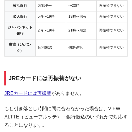
横浜銀行
0時5分〜
〜23時
再振替できない
楽天銀行
5時〜19時
19時〜深夜
再振替できない
ジャパンネット
2時〜19時
21時〜順次
再振替できない
銀行
農協（JAバン
個別確認
個別確認
再振替できない
ク）
JREカードには再振替がない
JREカードには再振替
がありません。
もし引き落とし時間に間に合わなかった場合は、VIEW
ALTTE（ビューアルッテ）・銀行振込のいずれかで対応す
ることになります。