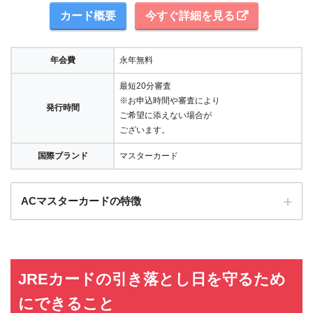
カード概要
今すぐ詳細を見る
年会費
永年無料
最短20分審査
※お申込時間や審査により
発行時間
ご希望に添えない場合が
ございます。
国際ブランド
マスターカード
ACマスターカードの特徴
全国にある自動契約機（
むじんくん
）の営業は基本9:00～21:00（年末年始は
除き年中無休）
JREカードの引き落とし日を守るため
ショッピングリボの手数料率"10.0％～14.6％"（実質年率）は業界最安水準
海外ATMの取扱手数料無料＆当日返済で外貨両替が実質無料!!
にできること