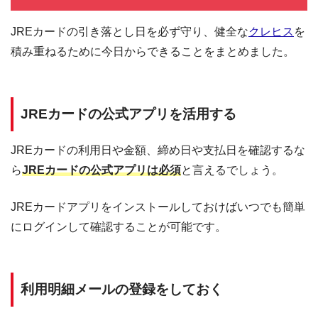
契約日の翌日から30日間は金利0円でキャッシング利用可能
三菱ＵＦＪフィナンシャル・グループの信頼と実績
JREカードの引き落とし日を必ず守り、健全な
クレヒス
を
安定した収入と返済能力を有する方でパート・アルバイトをしていれば学
積み重ねるために今日からできることをまとめました。
生・主婦でも申し込みOK!!
JREカードの公式アプリを活用する
JREカードの利用日や金額、締め日や支払日を確認するな
ら
JREカードの公式アプリは必須
と言えるでしょう。
JREカードアプリをインストールしておけばいつでも簡単
にログインして確認することが可能です。
利用明細メールの登録をしておく