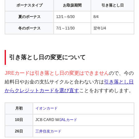
ボーナスタイプ
お取扱期間
引き落とし日
夏のボーナス
12/1～6/30
8/4
冬のボーナス
7/1～11/30
翌年1/4
引き落とし日の変更について
JREカードは引き落とし日の変更はできません
ので、今の
給料日やお金の支払サイクルと合わない方は
引き落とし日
からクレジットカードを選び直す
ことをおすすめします。
月初
イオンカード
10日
JCB CARD W/
JALカード
26日
三井住友カード