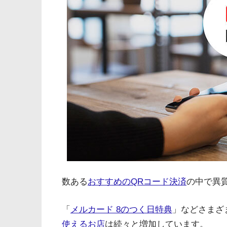
数ある
おすすめのQRコード決済
の中で異
「
メルカード 8のつく日特典
」などさまざ
使えるお店
は続々と増加しています。