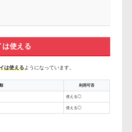
イは使える
イは使える
ようになっています。
類
利用可否
使える◯
使える◯