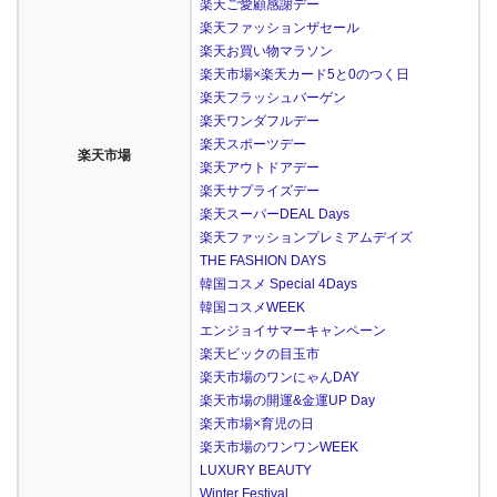
楽天ご愛顧感謝デー
楽天ファッションザセール
楽天お買い物マラソン
楽天市場×楽天カード5と0のつく日
楽天フラッシュバーゲン
楽天ワンダフルデー
楽天スポーツデー
楽天市場
楽天アウトドアデー
楽天サプライズデー
楽天スーパーDEAL Days
楽天ファッションプレミアムデイズ
THE FASHION DAYS
韓国コスメ Special 4Days
韓国コスメWEEK
エンジョイサマーキャンペーン
楽天ビックの目玉市
楽天市場のワンにゃんDAY
楽天市場の開運&金運UP Day
楽天市場×育児の日
楽天市場のワンワンWEEK
LUXURY BEAUTY
Winter Festival