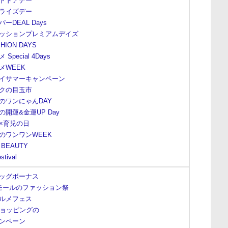
トドアデー
ライズデー
ーDEAL Days
ッションプレミアムデイズ
SHION DAYS
Special 4Days
メWEEK
イサマーキャンペーン
クの目玉市
のワンにゃんDAY
開運&金運UP Day
×育児の日
のワンワンWEEK
 BEAUTY
stival
ッグボーナス
ayモールのファッション祭
ルメフェス
!ショッピングの
ンペーン