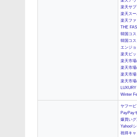
楽天アウ
楽天サプ
楽天スーパ
楽天ファ
THE FA
韓国コスメ 
韓国コス
エンジョ
楽天ビッ
楽天市場
楽天市場の
楽天市場
楽天市場
LUXURY
Winter Fe
ヤフービ
PayP
爆買いグ
Yahoo
祝得キャ