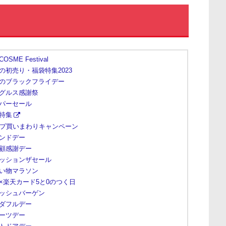
 COSME Festival
の初売り・福袋特集2023
のブラックフライデー
グルス感謝祭
パーセール
特集
ップ買いまわりキャンペーン
ンドデー
顧感謝デー
ッションザセール
い物マラソン
×楽天カード5と0のつく日
ッシュバーゲン
ダフルデー
ーツデー