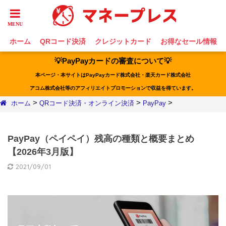
ホーム
QRコード決済
クレジットカード
お得なセール情報
💡PayPayカードの審査について💡
本ページ・本サイトはPayPayカード株式会社・楽天カード株式会社
アコム株式会社等のアフィリエイトプロモーションで収益を得ています。
>
>
>
ホーム
QRコード決済・オンライン決済
PayPay
PayPay（ペイペイ）残高の種類と概要まとめ
【2026年3月版】
2021/09/01