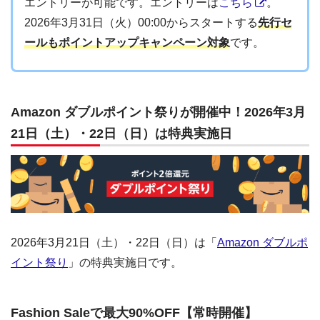
エントリーが可能です。エントリーは
こちら
。
2026年3月31日（火）00:00からスタートする
先行セ
ールもポイントアップキャンペーン対象
です。
Amazon ダブルポイント祭りが開催中！2026年3月
21日（土）・22日（日）は特典実施日
2026年3月21日（土）・22日（日）は「
Amazon ダブルポ
イント祭り
」の特典実施日です。
Fashion Saleで最大90%OFF【常時開催】