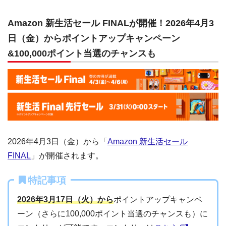
Amazon 新生活セール FINALが開催！2026年4月3
日（金）からポイントアップキャンペーン
&100,000ポイント当選のチャンスも
2026年4月3日（金）から「
Amazon 新生活セール
FINAL
」が開催されます。
特記事項
2026年3月17日（火）から
ポイントアップキャンペ
ーン（さらに100,000ポイント当選のチャンスも）に