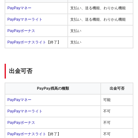
PayPayマネー
支払い、送る機能、わりかん機能
PayPayマネーライト
支払い、送る機能、わりかん機能
PayPayボーナス
支払い
PayPayボーナスライト
【終了】
支払い
出金可否
PayPay残高の種類
出金可否
PayPayマネー
可能
PayPayマネーライト
不可
PayPayボーナス
不可
PayPayボーナスライト
【終了】
不可