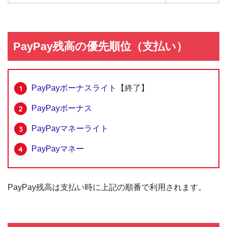
PayPay残高の優先順位（支払い）
PayPayボーナスライト
【終了】
PayPayボーナス
PayPayマネーライト
PayPayマネー
PayPay残高は支払い時に上記の順番で利用されます。