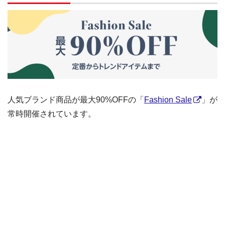
人気ブランド商品が最大90%OFFの「
Fashion Sale
」が
常時開催されています。