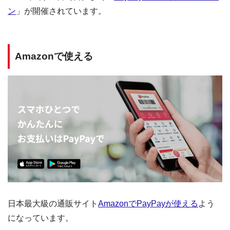
ン
」が開催されています。
Amazonで使える
日本最大級の通販サイト
AmazonでPayPayが使える
よう
になっています。