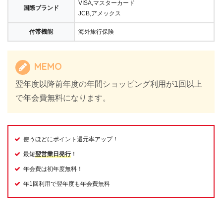
VISA,マスターカード
国際ブランド
JCB,アメックス
付帯機能
海外旅行保険
MEMO
翌年度以降前年度の年間ショッピング利用が1回以上
で年会費無料になります。
使うほどにポイント還元率アップ！
最短
翌営業日発行
！
年会費は初年度無料！
年1回利用で翌年度も年会費無料