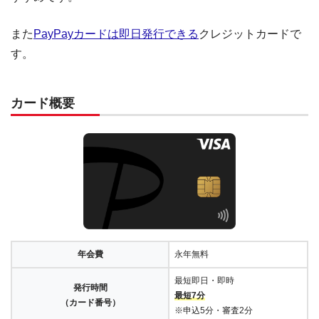
また
PayPayカードは即日発行できる
クレジットカードで
す。
カード概要
年会費
永年無料
最短即日・即時
発行時間
最短7分
（カード番号）
※申込5分・審査2分