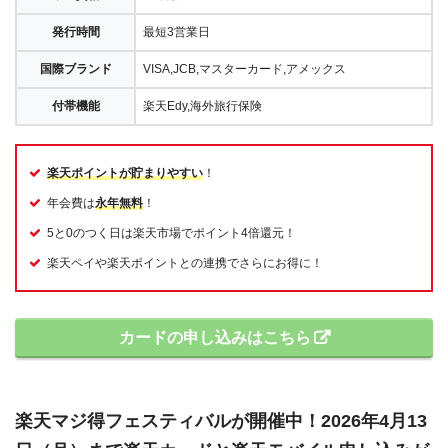
発行時間
最短3営業日
国際ブランド
VISA,JCB,マスターカード,アメックス
付帯機能
楽天Edy,海外旅行保険
楽天ポイントが貯まりやすい
！
年会費は
永年無料
！
5と0のつく日は楽天市場でポイント4倍還元！
楽天ペイや楽天ポイントとの連携でさらにお得に！
カードの申し込みはこちら
楽天マジ得フェスティバルが開催中！2026年4月13