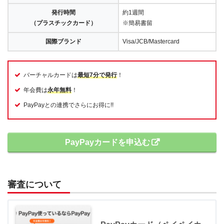
発行時間
約1週間
（プラスチックカード）
※簡易書留
国際ブランド
Visa/JCB/Mastercard
バーチャルカードは
最短7分で発行
！
年会費は
永年無料
！
PayPayとの連携でさらにお得に!!
PayPayカードを申込む
審査について