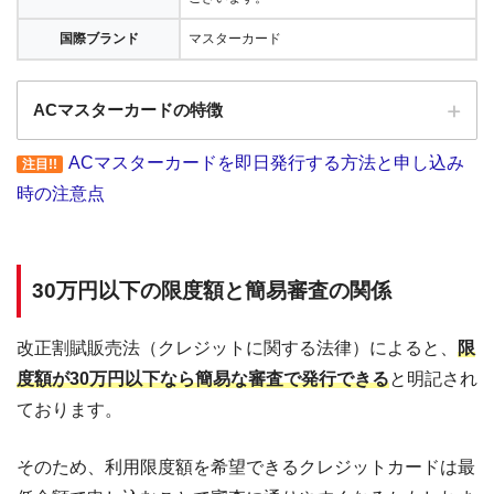
国際ブランド
マスターカード
ACマスターカードの特徴
ACマスターカードを即日発行する方法と申し込み
注目!!
全国にある自動契約機（
むじんくん
）の営業は基本9:00～21:00（年末年始は
時の注意点
除き年中無休）
ショッピングリボの手数料率"10.0％～14.6％"（実質年率）は業界最安水準
海外ATMの取扱手数料無料＆当日返済で外貨両替が実質無料!!
30万円以下の限度額と簡易審査の関係
契約日の翌日から30日間は金利0円でキャッシング利用可能
三菱ＵＦＪフィナンシャル・グループの信頼と実績
改正割賦販売法（クレジットに関する法律）によると、
限
安定した収入と返済能力を有する方でパート・アルバイトをしていれば学
度額が30万円以下なら簡易な審査で発行できる
と明記され
生・主婦でも申し込みOK!!
ております。
そのため、利用限度額を希望できるクレジットカードは最