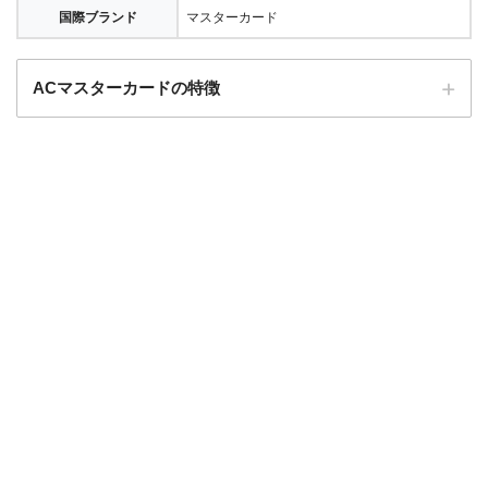
国際ブランド
マスターカード
ACマスターカードの特徴
全国にある自動契約機（
むじんくん
）の営業は基本9:00～21:00（年末年始は
除き年中無休）
ショッピングリボの手数料率"10.0％～14.6％"（実質年率）は業界最安水準
海外ATMの取扱手数料無料＆当日返済で外貨両替が実質無料!!
契約日の翌日から30日間は金利0円でキャッシング利用可能
三菱ＵＦＪフィナンシャル・グループの信頼と実績
安定した収入と返済能力を有する方でパート・アルバイトをしていれば学
生・主婦でも申し込みOK!!