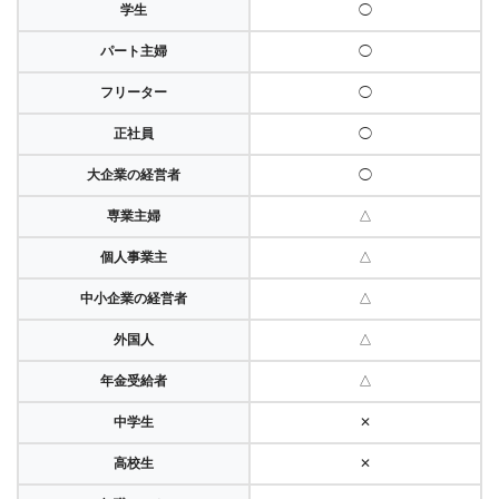
学生
◯
パート主婦
◯
フリーター
◯
正社員
◯
大企業の経営者
◯
専業主婦
△
個人事業主
△
中小企業の経営者
△
外国人
△
年金受給者
△
中学生
✕
高校生
✕