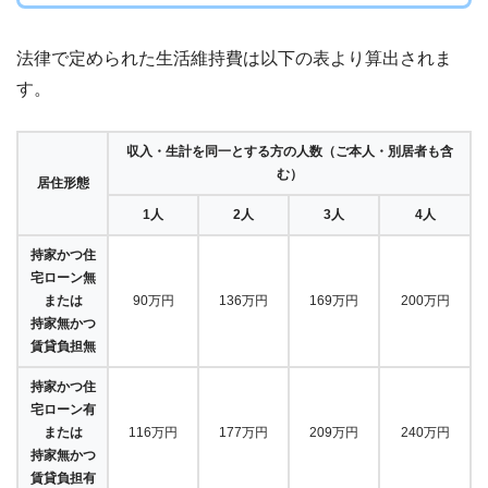
法律で定められた生活維持費は以下の表より算出されま
す。
収入・生計を同一とする方の人数（ご本人・別居者も含
む）
居住形態
1人
2人
3人
4人
持家かつ住
宅ローン無
または
90万円
136万円
169万円
200万円
持家無かつ
賃貸負担無
持家かつ住
宅ローン有
または
116万円
177万円
209万円
240万円
持家無かつ
賃貸負担有