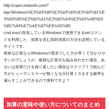
http://capm-network.com/?
tag=Windows%E3%83%90%E3%83%83%E3%83%81%E
3%83%95%E3%82%A1%E3%82%A4%E3%83%AB%E6
%BC%94%E7%AE%97%E5%AD%90
cmd.exeの存在しているWindowsで使用できるsetコマン
ドを利用した、加算を含む四則演算の方法を説明している
サイトです。
簡単な計算ならWindowsの電卓でした方が早くて分かりや
すいのでしょうが、複雑な計算式を組み合わせた場合、あ
るいは加算だけを繰り返したい場合はスクリプトで組んだ
方がヒューマンエラーが無くなる分計算ミスをする確率を
減らすことができるので便利ですよ？
加算の意味や使い方についてのまとめ