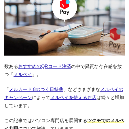
数ある
おすすめのQRコード決済
の中で異質な存在感を放
つ「
メルペイ
」。
「
メルカード 8のつく日特典
」などさまざまな
メルペイの
キャンペーン
によって
メルペイを使えるお店
は続々と増加
しています。
この記事ではパソコン専門店を展開する
ツクモでのメルペ
イ利用について
解説していきます。