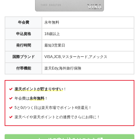
年会費
永年無料
申込資格
18歳以上
発行時間
最短3営業日
国際ブランド
VISA,JCB,マスターカード,アメックス
付帯機能
楽天Edy,海外旅行保険
楽天ポイントが貯まりやすい
！
年会費は
永年無料
！
5と0のつく日は楽天市場でポイント4倍還元！
楽天ペイや楽天ポイントとの連携でさらにお得に！