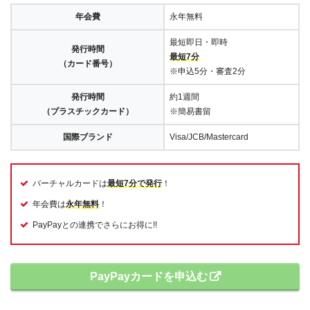
年会費
永年無料
最短即日・即時
発行時間
最短7分
（カード番号）
※申込5分・審査2分
発行時間
約1週間
（プラスチックカード）
※簡易書留
国際ブランド
Visa/JCB/Mastercard
バーチャルカードは
最短7分で発行
！
年会費は
永年無料
！
PayPayとの連携でさらにお得に!!
PayPayカードを申込む