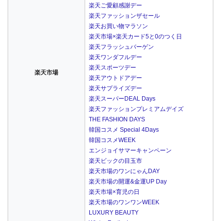
楽天ご愛顧感謝デー
楽天ファッションザセール
楽天お買い物マラソン
楽天市場×楽天カード5と0のつく日
楽天フラッシュバーゲン
楽天ワンダフルデー
楽天スポーツデー
楽天市場
楽天アウトドアデー
楽天サプライズデー
楽天スーパーDEAL Days
楽天ファッションプレミアムデイズ
THE FASHION DAYS
韓国コスメ Special 4Days
韓国コスメWEEK
エンジョイサマーキャンペーン
楽天ビックの目玉市
楽天市場のワンにゃんDAY
楽天市場の開運&金運UP Day
楽天市場×育児の日
楽天市場のワンワンWEEK
LUXURY BEAUTY