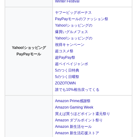
Winter Festival
ヤフービッグボーナス
PayPayモールのファッション祭
Yahoo!ショッピングの
爆買いグルメフェス
Yahoo!ショッピングの
祝得キャンペーン
Yahoo!ショッピング
超コスメ祭
PayPayモール
超PayPay祭
超ペイペイジャンボ
5のつく日特典
5のつく日曜祭
ZOZOTOWN
誰でも10%相当戻ってくる
Amazon Prime感謝祭
Amazon Gaming Week
買えば買うほどポイント還元祭り
Amazon ダブルポイント祭り
Amazon 新生活セール
Amazon 新生活応援ストア