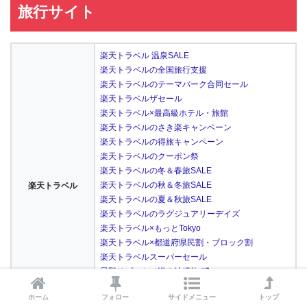
旅行サイト
楽天トラベル 温泉SALE
楽天トラベルの全国旅行支援
楽天トラベルのテーマパーク合同セール
楽天トラベルザセール
楽天トラベル×最高級ホテル・旅館
楽天トラベルのさき楽キャンペーン
楽天トラベルの得旅キャンペーン
楽天トラベルのクーポン祭
楽天トラベルの冬＆春旅SALE
楽天トラベルの秋＆冬旅SALE
楽天トラベル
楽天トラベルの夏＆秋旅SALE
楽天トラベルのラグジュアリーデイズ
楽天トラベル×もっとTokyo
楽天トラベル×都道府県民割・ブロック割
楽天トラベルスーパーセール
星野リゾートで巡る沖縄旅
楽天トラベル×スーパーDEAL
ホーム
フォロー
サイドメニュー
トップ
楽天トラベル5と0のつく日