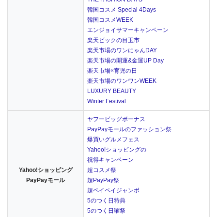
韓国コスメ Special 4Days
韓国コスメWEEK
エンジョイサマーキャンペーン
楽天ビックの目玉市
楽天市場のワンにゃんDAY
楽天市場の開運&金運UP Day
楽天市場×育児の日
楽天市場のワンワンWEEK
LUXURY BEAUTY
Winter Festival
ヤフービッグボーナス
PayPayモールのファッション祭
爆買いグルメフェス
Yahoo!ショッピングの
祝得キャンペーン
Yahoo!ショッピング
超コスメ祭
PayPayモール
超PayPay祭
超ペイペイジャンボ
5のつく日特典
5のつく日曜祭