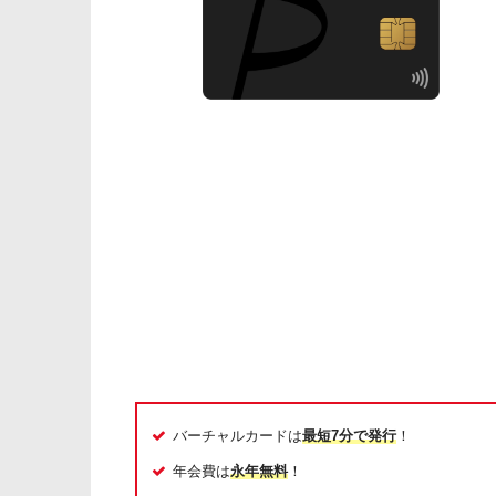
バーチャルカードは
最短7分で発行
！
年会費は
永年無料
！