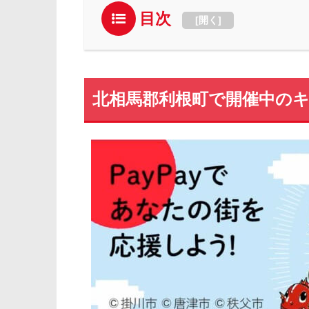
目次
[
開く
]
北相馬郡利根町で開催中の