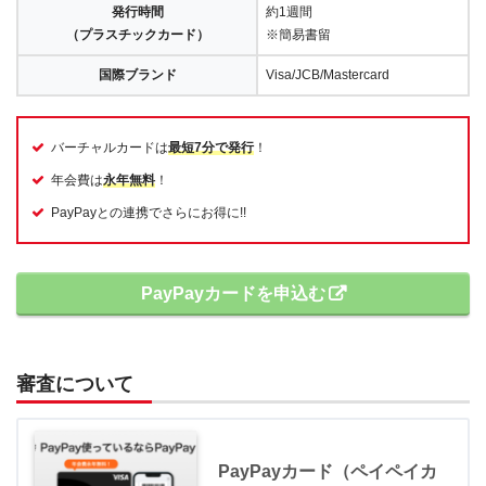
発行時間
約1週間
（プラスチックカード）
※簡易書留
国際ブランド
Visa/JCB/Mastercard
バーチャルカードは
最短7分で発行
！
年会費は
永年無料
！
PayPayとの連携でさらにお得に!!
PayPayカードを申込む
審査について
PayPayカード（ペイペイカ