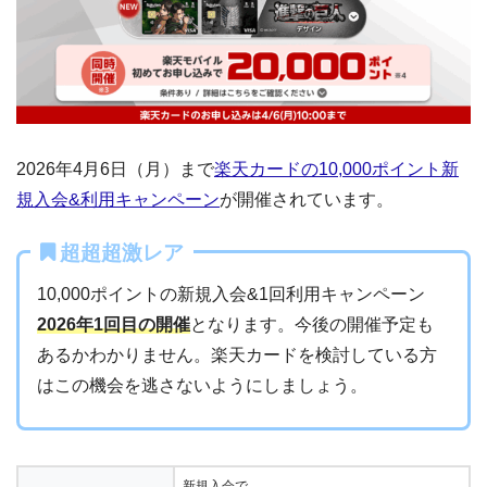
2026年4月6日（月）まで
楽天カードの10,000ポイント新
規入会&利用キャンペーン
が開催されています。
超超超激レア
10,000ポイントの新規入会&1回利用キャンペーン
2026年1回目の開催
となります。今後の開催予定も
あるかわかりません。楽天カードを検討している方
はこの機会を逃さないようにしましょう。
新規入会で