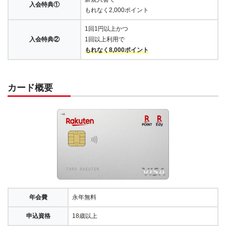
入会特典①
もれなく2,000ポイント
1回1円以上かつ
入会特典②
1回以上利用で
もれなく8,000ポイント
カード概要
年会費
永年無料
申込資格
18歳以上