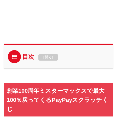
目次
[
開く
]
創業100周年ミスターマックスで最大
100％戻ってくるPayPayスクラッチく
じ