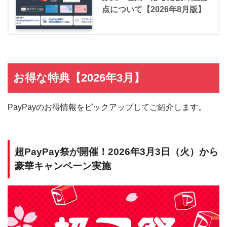
点について【2026年8月版】
お得な特典【2026年3月】
PayPayのお得情報をピックアップしてご紹介します。
超PayPay祭が開催！2026年3月3日（火）から
豪華キャンペーン実施