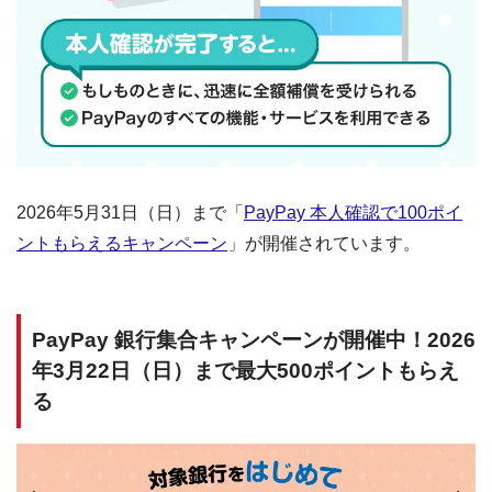
2026年5月31日（日）まで「
PayPay 本人確認で100ポイ
ントもらえるキャンペーン
」が開催されています。
PayPay 銀行集合キャンペーンが開催中！2026
年3月22日（日）まで最大500ポイントもらえ
る