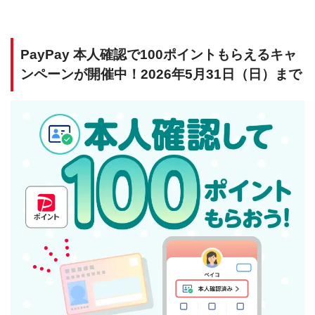
PayPay 本人確認で100ポイントもらえるキャ
ンペーンが開催中！2026年5月31日（日）まで