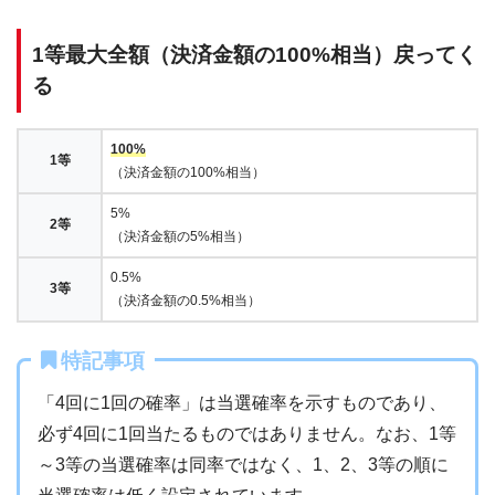
1等最大全額（決済金額の100%相当）戻ってく
る
100%
1等
（決済金額の100%相当）
5%
2等
（決済金額の5%相当）
0.5%
3等
（決済金額の0.5%相当）
特記事項
「4回に1回の確率」は当選確率を示すものであり、
必ず4回に1回当たるものではありません。なお、1等
～3等の当選確率は同率ではなく、1、2、3等の順に