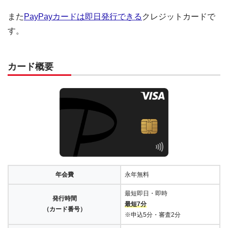
また
PayPayカードは即日発行できる
クレジットカードで
す。
カード概要
年会費
永年無料
最短即日・即時
発行時間
最短7分
（カード番号）
※申込5分・審査2分