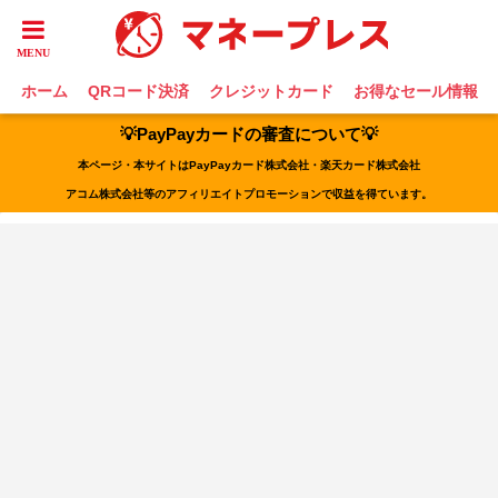
ホーム
QRコード決済
クレジットカード
お得なセール情報
💡PayPayカードの審査について💡
本ページ・本サイトはPayPayカード株式会社・楽天カード株式会社
アコム株式会社等のアフィリエイトプロモーションで収益を得ています。