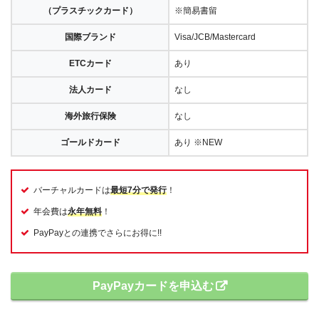
（プラスチックカード）
※簡易書留
国際ブランド
Visa/JCB/Mastercard
ETCカード
あり
法人カード
なし
海外旅行保険
なし
ゴールドカード
あり ※NEW
バーチャルカードは
最短7分で発行
！
年会費は
永年無料
！
PayPayとの連携でさらにお得に!!
PayPayカードを申込む