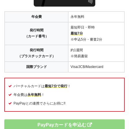
年会費
永年無料
最短即日・即時
発行時間
最短7分
（カード番号）
※申込5分・審査2分
発行時間
約1週間
（プラスチックカード）
※簡易書留
国際ブランド
Visa/JCB/Mastercard
バーチャルカードは
最短7分で発行
！
年会費は
永年無料
！
PayPayとの連携でさらにお得に!!
PayPayカードを申込む