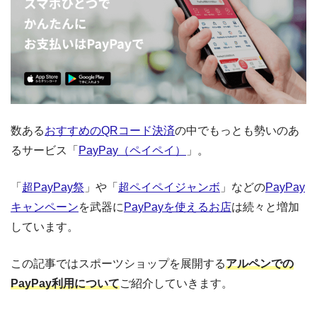
数ある
おすすめのQRコード決済
の中でもっとも勢いのあ
るサービス「
PayPay（ペイペイ）
」。
「
超PayPay祭
」や「
超ペイペイジャンボ
」などの
PayPay
キャンペーン
を武器に
PayPayを使えるお店
は続々と増加
しています。
この記事ではスポーツショップを展開する
アルペンでの
PayPay利用について
ご紹介していきます。