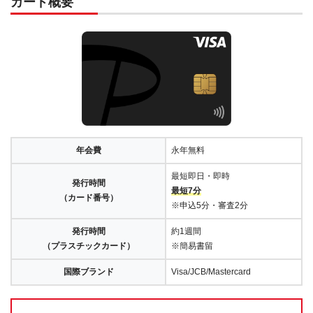
カード概要
年会費
永年無料
最短即日・即時
発行時間
最短7分
（カード番号）
※申込5分・審査2分
発行時間
約1週間
（プラスチックカード）
※簡易書留
国際ブランド
Visa/JCB/Mastercard