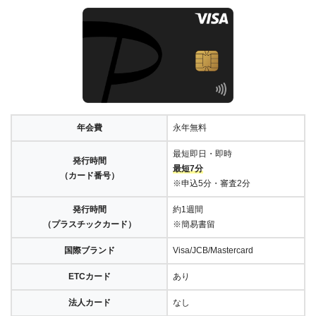
年会費
永年無料
最短即日・即時
発行時間
最短7分
（カード番号）
※申込5分・審査2分
発行時間
約1週間
（プラスチックカード）
※簡易書留
国際ブランド
Visa/JCB/Mastercard
ETCカード
あり
法人カード
なし