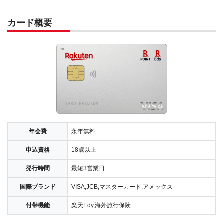
カード概要
年会費
永年無料
申込資格
18歳以上
発行時間
最短3営業日
国際ブランド
VISA,JCB,マスターカード,アメックス
付帯機能
楽天Edy,海外旅行保険