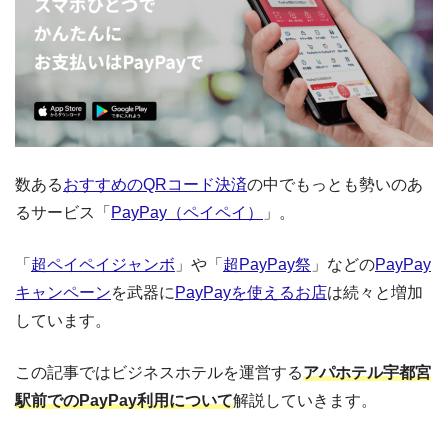
数ある
おすすめのQRコード決済
の中でもっとも勢いのあ
るサービス「
PayPay（ペイペイ）
」。
「
超ペイペイジャンボ
」や「
超PayPay祭
」などの
PayPay
キャンペーン
を武器に
PayPayを使えるお店
は続々と増加
しています。
この記事ではビジネスホテルを運営する
アパホテル宇都宮
駅前でのPayPay利用について
解説していきます。