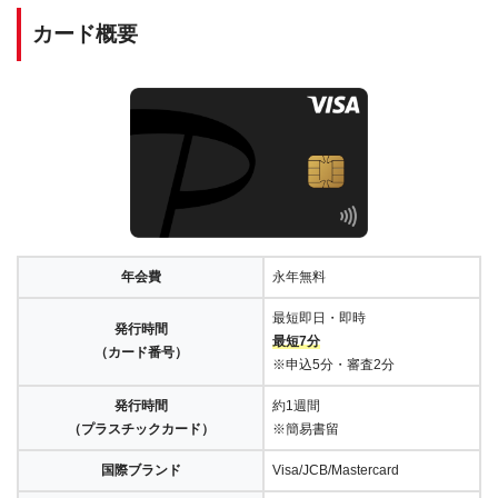
カード概要
年会費
永年無料
最短即日・即時
発行時間
最短7分
（カード番号）
※申込5分・審査2分
発行時間
約1週間
（プラスチックカード）
※簡易書留
国際ブランド
Visa/JCB/Mastercard