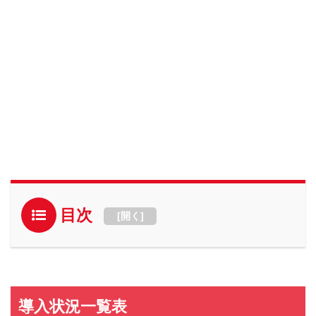
目次
[
開く
]
導入状況一覧表