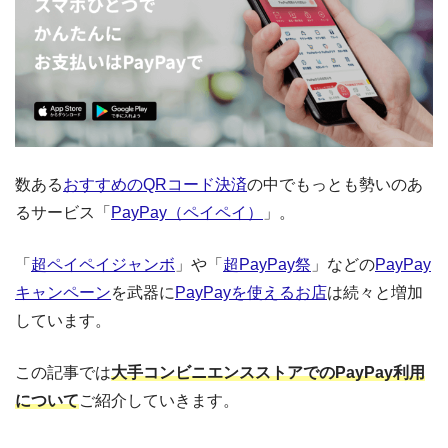
数ある
おすすめのQRコード決済
の中でもっとも勢いのあ
るサービス「
PayPay（ペイペイ）
」。
「
超ペイペイジャンボ
」や「
超PayPay祭
」などの
PayPay
キャンペーン
を武器に
PayPayを使えるお店
は続々と増加
しています。
この記事では
大手コンビニエンスストアでのPayPay利用
について
ご紹介していきます。