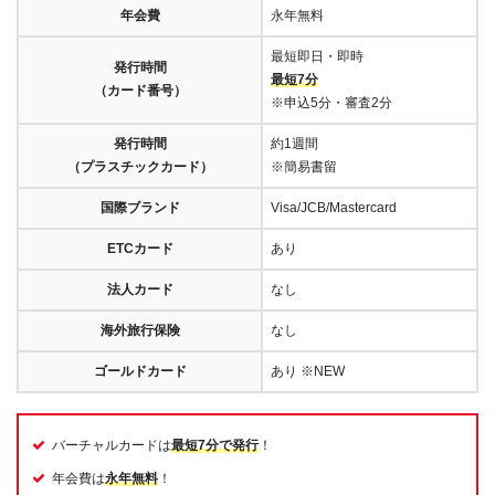
年会費
永年無料
最短即日・即時
発行時間
最短7分
（カード番号）
※申込5分・審査2分
発行時間
約1週間
（プラスチックカード）
※簡易書留
国際ブランド
Visa/JCB/Mastercard
ETCカード
あり
法人カード
なし
海外旅行保険
なし
ゴールドカード
あり ※NEW
バーチャルカードは
最短7分で発行
！
年会費は
永年無料
！