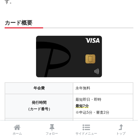
す。
カード概要
年会費
永年無料
最短即日・即時
発行時間
最短7分
（カード番号）
※申込5分・審査2分
発行時間
約1週間
（プラスチックカード）
※簡易書留
ホーム
フォロー
サイドメニュー
トップ