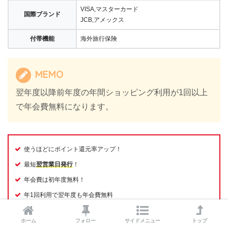
VISA,マスターカード
国際ブランド
JCB,アメックス
付帯機能
海外旅行保険
MEMO
翌年度以降前年度の年間ショッピング利用が1回以上
で年会費無料になります。
使うほどにポイント還元率アップ！
最短
翌営業日発行
！
年会費は初年度無料！
年1回利用で翌年度も年会費無料
ホーム
フォロー
サイドメニュー
トップ