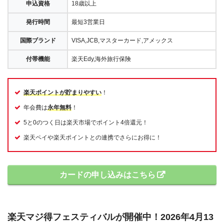
申込資格
18歳以上
発行時間
最短3営業日
国際ブランド
VISA,JCB,マスターカード,アメックス
付帯機能
楽天Edy,海外旅行保険
楽天ポイントが貯まりやすい
！
年会費は
永年無料
！
5と0のつく日は楽天市場でポイント4倍還元！
楽天ペイや楽天ポイントとの連携でさらにお得に！
カードの申し込みはこちら
楽天マジ得フェスティバルが開催中！2026年4月13