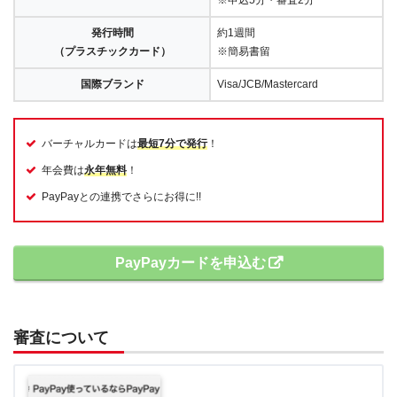
※申込5分・審査2分
発行時間
約1週間
（プラスチックカード）
※簡易書留
国際ブランド
Visa/JCB/Mastercard
バーチャルカードは
最短7分で発行
！
年会費は
永年無料
！
PayPayとの連携でさらにお得に!!
PayPayカードを申込む
審査について