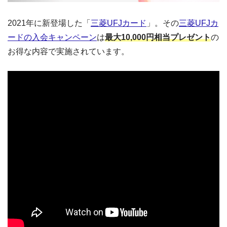
2021年に新登場した「
三菱UFJカード
」。その
三菱UFJカ
ードの入会キャンペーン
は
最大10,000円相当プレゼント
の
お得な内容で実施されています。