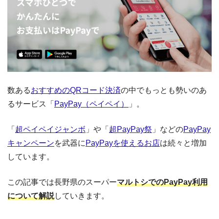
数ある
おすすめのQRコード決済
の中でもっとも勢いのあ
るサービス「
PayPay（ペイペイ）
」。
「
超ペイペイジャンボ
」や「
超PayPay祭
」などの
PayPay
キャンペーン
を武器に
PayPayを使えるお店
は続々と増加
しています。
この記事では長野県のスーパー
マルトシでのPayPay利用
について解説
していきます。