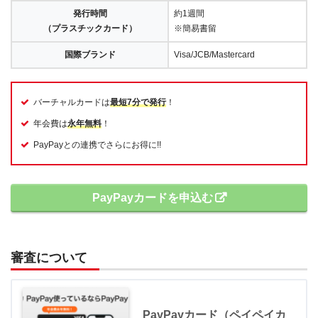
発行時間
約1週間
（プラスチックカード）
※簡易書留
国際ブランド
Visa/JCB/Mastercard
バーチャルカードは
最短7分で発行
！
年会費は
永年無料
！
PayPayとの連携でさらにお得に!!
PayPayカードを申込む
審査について
PayPayカード（ペイペイカ