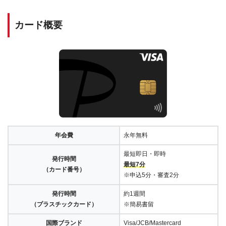
カード概要
年会費
永年無料
最短即日・即時
発行時間
最短7分
（カード番号）
※申込5分・審査2分
発行時間
約1週間
（プラスチックカード）
※簡易書留
国際ブランド
Visa/JCB/Mastercard