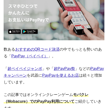
数ある
おすすめのQRコード決済
の中でもっとも勢いのあ
る「
PayPay（ペイペイ）
」。
「
超ペイペイジャンボ
」や「
超PayPay祭
」などの
PayPay
キャンペーン
を武器に
PayPayを使えるお店
は続々と増加
しています。
この記事ではオンラインクレーンゲーム
モバクレ
（Mobacure）でのPayPay利用について
ご紹介していき