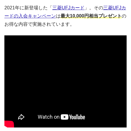
2021年に新登場した「
三菱UFJカード
」。その
三菱UFJカ
ードの入会キャンペーン
は
最大10,000円相当プレゼント
の
お得な内容で実施されています。