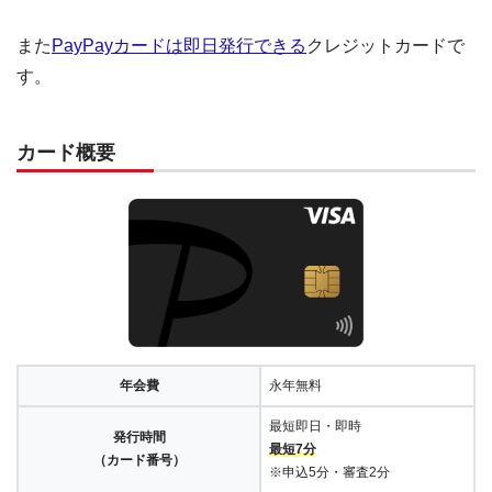
また
PayPayカードは即日発行できる
クレジットカードで
す。
カード概要
年会費
永年無料
最短即日・即時
発行時間
最短7分
（カード番号）
※申込5分・審査2分