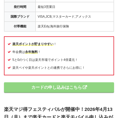
発行時間
最短3営業日
国際ブランド
VISA,JCB,マスターカード,アメックス
付帯機能
楽天Edy,海外旅行保険
楽天ポイントが貯まりやすい
！
年会費は
永年無料
！
5と0のつく日は楽天市場でポイント4倍還元！
楽天ペイや楽天ポイントとの連携でさらにお得に！
カードの申し込みはこちら
楽天マジ得フェスティバルが開催中！2026年4月13
日（月）まで楽天カードと楽天モバイル申し込みが