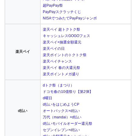
超PayPay祭
PayPayスクラッチくじ
NISAでつみたてPayPayジャンボ
楽天ペイ 超トクトク祭
キャッシュレスGOGOフェス
楽天ペイ×抽選全額還元
楽天ペイの日
楽天ペイ
楽天ポイントのトクトク祭
楽天ペイチャンス
楽天ペイ 春の大還元祭
楽天ポイントメガ盛り
dトク祭（まつり）
ドコモ春の10億祭り【第2弾】
d曜日
d払いをはじめようCP
d払い
オートバックス×d払い
万代（mandai）×d払い
d払いモバイルオーダー還元祭
セブンイレブン×d払い