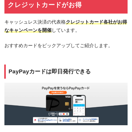
クレジットカードがお得
ヨークマート
ヨークマートで使えるQRコード決済
ベイシア
ペイシアで使えるQRコード決済
キャッシュレス決済の代表格
クレジットカード各社がお得
ベルク
ベルクで使えるQRコード決済
なキャンペーンを開催
しています。
アスタラビスタ
アスタラビスタで使えるQRコード決済
おすすめカードをピックアップしてご紹介します。
サンプラザ
サンプラザで使えるQRコード決済
コノミヤ
コノミヤで使えるQRコード決済
かねひで
かねひでで使えるQRコード決済
PayPayカードは即日発行できる
天満屋ストア
天満屋ストアで使えるQRコード決済
スーパー玉出
スーパー玉出で使えるQRコード決済
成城石井
成城石井で使えるQRコード決済
まいばすけっと
まいばすけっとで使えるQRコード決済
ヤオコー
ヤオコーで使えるQRコード決済
サンディ
サンディで使えるQRコード決済