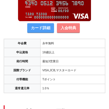
カード詳細
入会特典
年会費
永年無料
申込資格
18歳以上
発行時間
最短3営業日
国際ブランド
VISA,JCB,マスターカード
付帯機能
Tポイント
通常還元率
1.0％