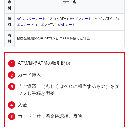
数
カード名
料
無
ACマスターカード
（アコムATM）/
セゾンカード
（セゾンATM）/
エ
料
ポスカード
（エポスATM）/
JALカード
有
提携金融機関のATM/コンビニATMを使った場合
料
ATM/提携ATMの取引開始
カード挿入
「ご返済」（もしくはそれに相当するもの）をタ
ップし手続き開始
入金
カード会社で着金確認後、反映