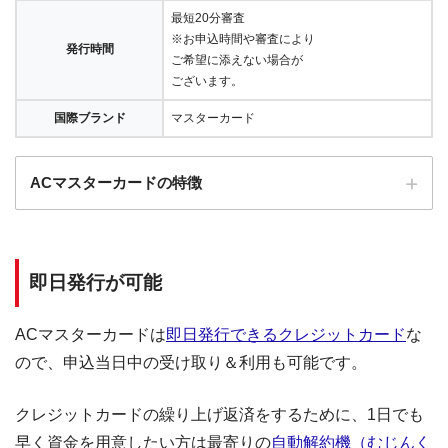
最短20分審査
※お申込時間や審査により
発行時間
ご希望に添えない場合が
ございます。
国際ブランド
マスターカード
ACマスターカードの特徴
全国にある自動契約機（
むじんくん
）の営業は基本9:00～21:00（年末年始は
除き年中無休）
即日発行が可能
ショッピングリボの手数料率"10.0％～14.6％"（実質年率）は業界最安水準
海外ATMの取扱手数料無料＆当日返済で外貨両替が実質無料!!
ACマスターカードは
即日発行できるクレジットカード
な
契約日の翌日から30日間は金利0円でキャッシング利用可能
ので、申込当日中の受け取り＆利用も可能です。
三菱ＵＦＪフィナンシャル・グループの信頼と実績
安定した収入と返済能力を有する方でパート・アルバイトをしていれば学
クレジットカードの繰り上げ返済をするために、1日でも
生・主婦でも申し込みOK!!
早く資金を用意したい方は最寄りの
自動解約機（むじんく