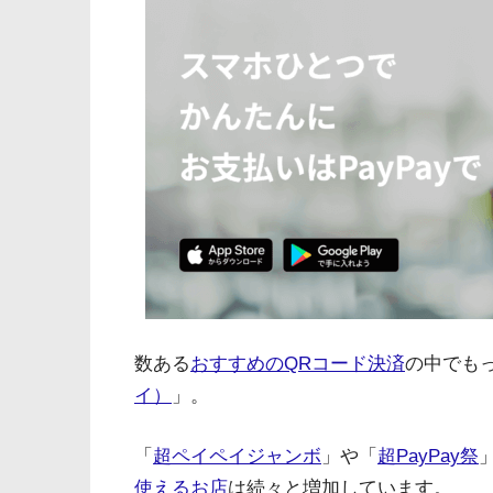
数ある
おすすめのQRコード決済
の中でも
イ）
」。
「
超ペイペイジャンボ
」や「
超PayPay祭
使えるお店
は続々と増加しています。