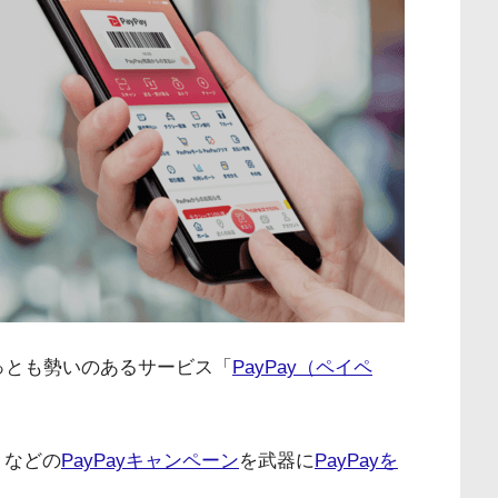
っとも勢いのあるサービス「
PayPay（ペイペ
」などの
PayPayキャンペーン
を武器に
PayPayを