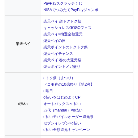
PayPayスクラッチくじ
NISAでつみたてPayPayジャンボ
楽天ペイ 超トクトク祭
キャッシュレスGOGOフェス
楽天ペイ×抽選全額還元
楽天ペイの日
楽天ペイ
楽天ポイントのトクトク祭
楽天ペイチャンス
楽天ペイ 春の大還元祭
楽天ポイントメガ盛り
dトク祭（まつり）
ドコモ春の10億祭り【第2弾】
d曜日
d払いをはじめようCP
d払い
オートバックス×d払い
万代（mandai）×d払い
d払いモバイルオーダー還元祭
セブンイレブン×d払い
d払い全額還元キャンペーン