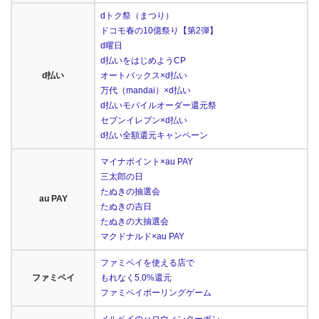
dトク祭（まつり）
ドコモ春の10億祭り【第2弾】
d曜日
d払いをはじめようCP
d払い
オートバックス×d払い
万代（mandai）×d払い
d払いモバイルオーダー還元祭
セブンイレブン×d払い
d払い全額還元キャンペーン
マイナポイント×au PAY
三太郎の日
たぬきの抽選会
au PAY
たぬきの吉日
たぬきの大抽選会
マクドナルド×au PAY
ファミペイを使える店で
ファミペイ
もれなく5.0%還元
ファミペイボーリングゲーム
メルペイのハロウィンクーポン