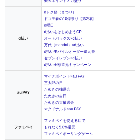
楽天ポイントメガ盛り
dトク祭（まつり）
ドコモ春の10億祭り【第2弾】
d曜日
d払いをはじめようCP
d払い
オートバックス×d払い
万代（mandai）×d払い
d払いモバイルオーダー還元祭
セブンイレブン×d払い
d払い全額還元キャンペーン
マイナポイント×au PAY
三太郎の日
たぬきの抽選会
au PAY
たぬきの吉日
たぬきの大抽選会
マクドナルド×au PAY
ファミペイを使える店で
ファミペイ
もれなく5.0%還元
ファミペイボーリングゲーム