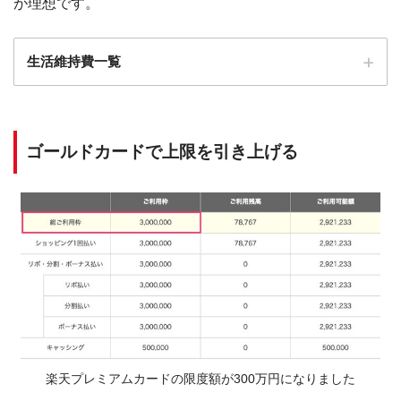
が理想です。
生活維持費一覧
収入・生計を同一とする方の人数（ご本人・別居者も含む）
居住形態
1人
2人
3人
4人
ゴールドカードで上限を引き上げる
持家かつ住宅
ローン無
または
90万円
136万円
169万円
200万円
持家無かつ賃
貸負担無
持家かつ住宅
ローン有
または
116万円
177万円
209万円
240万円
持家無かつ賃
貸負担有
楽天プレミアムカードの限度額が300万円になりました