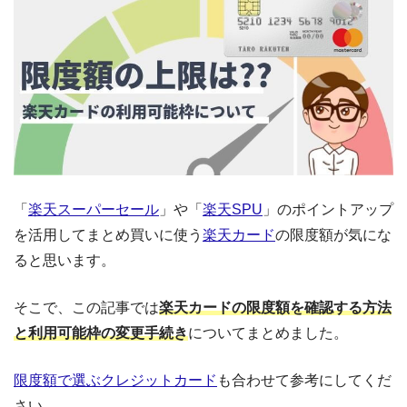
「
楽天スーパーセール
」や「
楽天SPU
」のポイントアップ
を活用してまとめ買いに使う
楽天カード
の限度額が気にな
ると思います。
そこで、この記事では
楽天カードの限度額を確認する方法
と利用可能枠の変更手続き
についてまとめました。
限度額で選ぶクレジットカード
も合わせて参考にしてくだ
さい。