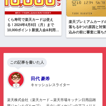
くら寿司で楽天カードは使え
楽天プレミアムカード
る！2024年4月8日（月）まで
落ちる8つの原因と対
10,000ポイント新規入会&利用キ
込みの前に審査に落ち
ャンペーンが開催中
確認
この記事を書いた人
田代 豪希
キャッシュレスライター
楽天株式会社（楽天カード→楽天市場キッチン日用品雑
貨ジャンルグループ）、元クレディセゾンのアフィリエ