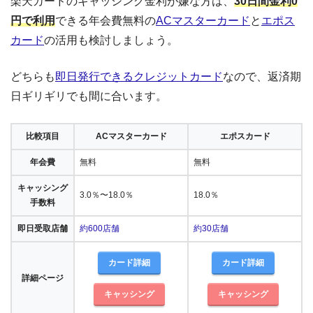
楽天カードのキャッシング金利が嫌な方は、
30日間金利0
円で利用
できる年会費無料の
ACマスターカード
と
エポス
カード
の活用も検討しましょう。
どちらも
即日発行できるクレジットカード
なので、返済期
日ギリギリでも間に合います。
比較項目
ACマスターカード
エポスカード
年会費
無料
無料
キャッシング
3.0％〜18.0％
18.0％
手数料
即日受取店舗
約600店舗
約30店舗
カード詳細
カード詳細
詳細ページ
キャッシング
キャッシング