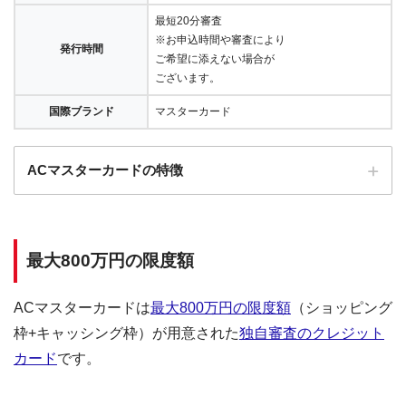
最短20分審査
※お申込時間や審査により
発行時間
ご希望に添えない場合が
ございます。
国際ブランド
マスターカード
ACマスターカードの特徴
全国にある自動契約機（
むじんくん
）の営業は基本9:00～21:00（年末年始は
除き年中無休）
最大800万円の限度額
ショッピングリボの手数料率"10.0％～14.6％"（実質年率）は業界最安水準
海外ATMの取扱手数料無料＆当日返済で外貨両替が実質無料!!
ACマスターカードは
最大800万円の限度額
（ショッピング
契約日の翌日から30日間は金利0円でキャッシング利用可能
枠+キャッシング枠）が用意された
独自審査のクレジット
三菱ＵＦＪフィナンシャル・グループの信頼と実績
カード
です。
安定した収入と返済能力を有する方でパート・アルバイトをしていれば学
生・主婦でも申し込みOK!!