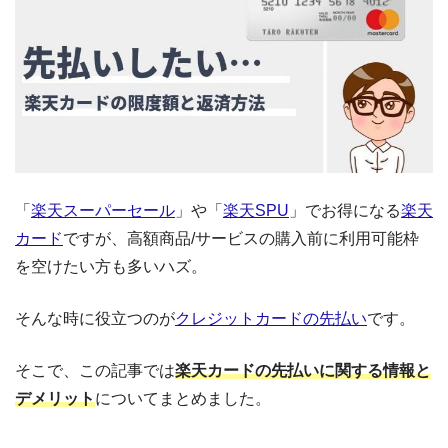
「
楽天スーパーセール
」や「
楽天SPU
」でお得になる
楽天
カード
ですが、高額商品/サービスの購入前に利用可能枠
を空けたい方も多いハズ。
そんな時に役立つのが
クレジットカードの先払い
です。
そこで、この記事では
楽天カードの先払いに関する情報と
デメリット
についてまとめました。