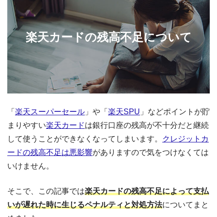
楽天カードの残高不足について
「
楽天スーパーセール
」や「
楽天SPU
」などポイントが貯
まりやすい
楽天カード
は銀行口座の残高が不十分だと継続
して使うことができなくなってしまいます。
クレジットカ
ードの残高不足は悪影響
がありますので気をつけなくては
いけません。
そこで、この記事では
楽天カードの残高不足によって支払
いが遅れた時に生じるペナルティと対処方法
についてまと