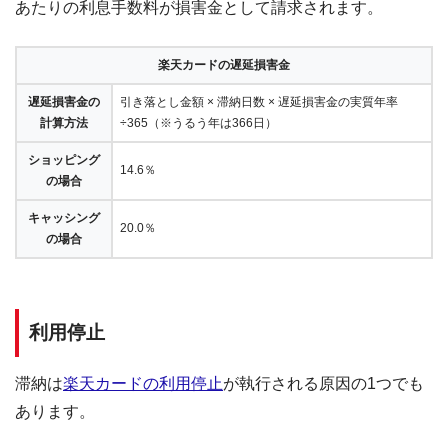
あたりの利息手数料が損害金として請求されます。
楽天カードの遅延損害金
遅延損害金の
引き落とし金額 × 滞納日数 × 遅延損害金の実質年率
計算方法
÷365（※うるう年は366日）
ショッピング
14.6％
の場合
キャッシング
20.0％
の場合
利用停止
滞納は
楽天カードの利用停止
が執行される原因の1つでも
あります。