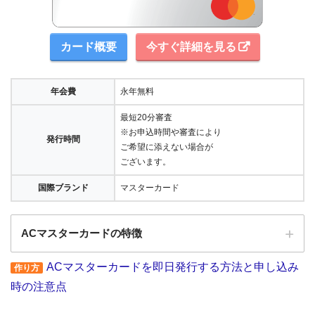
カード概要
今すぐ詳細を見る
年会費
永年無料
最短20分審査
※お申込時間や審査により
発行時間
ご希望に添えない場合が
ございます。
国際ブランド
マスターカード
ACマスターカードの特徴
ACマスターカードを即日発行する方法と申し込み
作り方
全国にある自動契約機（
むじんくん
）の営業は基本9:00～21:00（年末年始は
時の注意点
除き年中無休）
ショッピングリボの手数料率"10.0％～14.6％"（実質年率）は業界最安水準