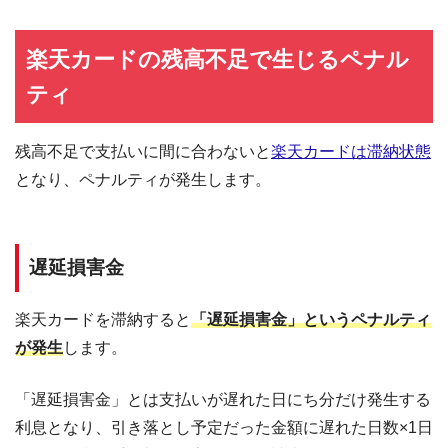
海外ATMの取扱手数料無料＆当日返済で外貨両替が実質無料!!
契約日の翌日から30日間は金利0円でキャッシング利用可能
楽天カードの残高不足で生じるペナル
三菱ＵＦＪフィナンシャル・グループの信頼と実績
ティ
安定した収入と返済能力を有する方でパート・アルバイトをしていれば学
生・主婦でも申し込みOK!!
残高不足で支払いに間に合わないと
楽天カードは滞納状態
となり、ペナルティが発生します。
遅延損害金
楽天カードを滞納すると
「遅延損害金」というペナルティ
が発生
します。
「遅延損害金」とは支払いが遅れた日にち分だけ発生する
利息となり、引き落とし予定だった金額に遅れた日数×1日