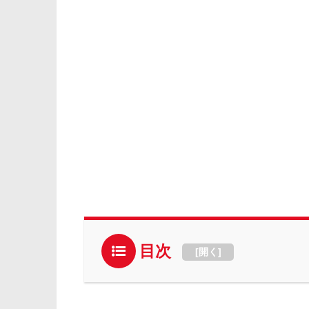
目次
[
開く
]