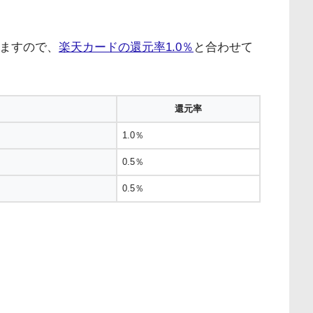
りますので、
楽天カードの還元率1.0％
と合わせて
還元率
1.0％
0.5％
0.5％